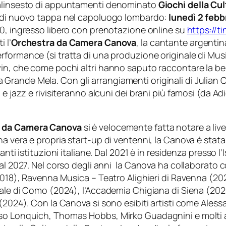
palinsesto di appuntamenti denominato
Giochi della Cu
à di nuovo tappa nel capoluogo lombardo:
l
unedì 2 febb
.30, ingresso libero con prenotazione online su
https://t
i l’
Orchestra da Camera Canova
, la cantante argenti
performance (si tratta di una produzione originale di Mus
in, che come pochi altri hanno saputo raccontare la bell
rande Mela. Con gli arrangiamenti originali di Julian C
 e jazz e rivisiteranno alcuni dei brani più famosi (da
Ad
 da Camera Canova
si è velocemente fatta notare a liv
a vera e propria start-up di ventenni, la Canova è stata
anti istituzioni italiane. Dal 2021 è in residenza presso l
 al 2027. Nel corso degli anni la Canova ha collaborato 
018), Ravenna Musica – Teatro Alighieri di Ravenna (2021)
ale di Como (2024), l’Accademia Chigiana di Siena (2024),
(2024). Con la Canova si sono esibiti artisti come Aless
so Lonquich, Thomas Hobbs, Mirko Guadagnini e molti al