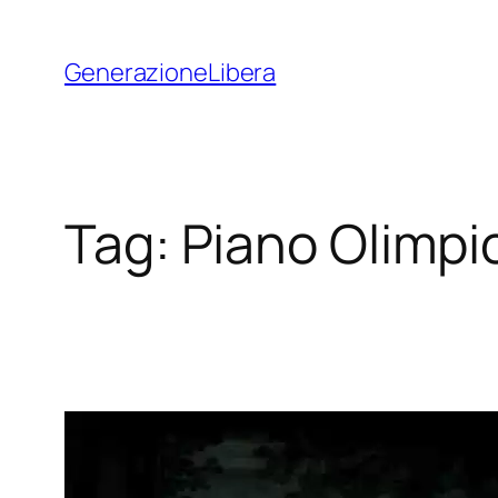
Vai
al
GenerazioneLibera
contenuto
Tag:
Piano Olimpi