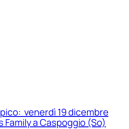
impico: venerdì 19 dicembre
s Family a Caspoggio (So)