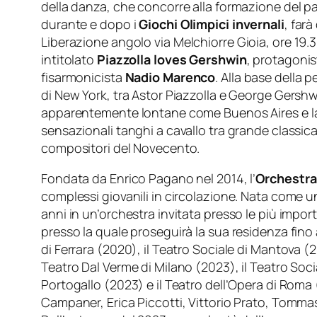
della danza, che concorre alla formazione del 
durante e dopo i
Giochi Ol
impici
invernali
, far
Liberazione angolo
via Melchiorre Gioia, ore 19
intitolato
Piazzolla loves Gershwi
n
, protagonist
fisarmonicista
Nadio Marenco
. Alla base della 
di New York, tra Astor Piazzolla e George Gershw
apparentemente lontane come Buenos Aires e la G
sensazionali tanghi a cavallo tra grande classica
compositori del Novecento.
Fondata da Enrico Pagano nel 2014, l’
Orchestra
complessi giovanili in circolazione. Nata come un
anni in un’orchestra invitata presso le più import
presso la quale proseguirà la sua residenza fino
di Ferrara (2020), il Teatro Sociale di Mantova (2
Teatro Dal Verme di Milano (2023), il Teatro Soci
Portogallo (2023) e il Teatro dell’Opera di Roma 
Campaner, Erica Piccotti, Vittorio Prato, Tomma