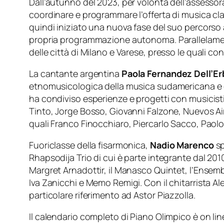
Dall’autunno del 2023, per volontà dell’assessor
coordinare e programmare l’offerta di musica class
quindi iniziato una nuova fase del suo percorso ar
propria programmazione autonoma. Parallelamente
delle città di Milano e Varese, presso le quali c
La cantante argentina
Paola Fernandez Dell’Er
etnomusicologica della musica sudamericana e de
ha condiviso esperienze e progetti con musicist
Tinto, Jorge Bosso, Giovanni Falzone, Nuevos Air
quali Franco Finocchiaro, Piercarlo Sacco, Paolo
Fuoriclasse della fisarmonica,
Nadio Marenco
sp
Rhapsodija Trio di cui è parte integrante dal 2010
Margret Arnadottir, il Manasco Quintet, l’Ensem
Iva Zanicchi e Memo Remigi. Con il chitarrista A
particolare riferimento ad Astor Piazzolla.
Il calendario completo di Piano Olimpico è on lin