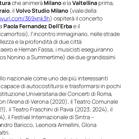
ltura
che animerà
Milano
e la
Valtellina
prima,
raio
, il
Volvo Studio Milano
(viale della
inyurl.com/
369xnk3h
)
ospiterà il concerto
na
Paola Fernandez Dell’Erba
e il
icamorfosi), l’incontro immaginario, nelle strade
ezza e la profondità di due città
aeiro e Hernan Fassa, i musicisti eseguiranno
ios Nonino
a
Summertime
) dei due grandissimi
ello nazionale come uno dei più interessanti
 capace di autocostituirsi e trasformarsi in pochi
’Istituzione Universitaria dei Concerti di Roma,
con l’Arena di Verona (2020), il Teatro Comunale
, il Teatro Fraschini di Pavia (2023, 2024), il
 il Festival Internazionale di Sintra –
andro Baricco, Leonora Armellini, Gloria
tri.