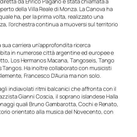
 diretta da Enrico Pagano è stata chiamata a
’aperto della Villa Reale di Monza. La Canova ha
quale ha, per la prima volta, realizzato una
, l’orchestra continua a muoversi sul territorio
la sua carriera un’approfondita ricerca
ibita in numerose città argentine ed europee e
l Zotto, Los Hermanos Macana, Tangoseis, Tango
s Tangos. Ha inoltre collaborato con musicisti
 Clemente, Francesco D’Auria ma non solo.
gli indiavolati ritmi balcanici che affronta con il
jazzista Gianni Coscia, il soprano islandese Halla
rsonaggi quali Bruno Gambarotta, Cochi e Renato,
torio orientato alla musica del Novecento, con