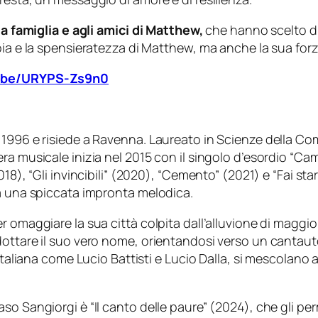
lla famiglia e agli amici di Matthew,
che hanno scelto di 
ia e la spensieratezza di Matthew, ma anche la sua forza e
u.be/URYPS-Zs9n0
 1996 e risiede a Ravenna. Laureato in Scienze della Co
ra musicale inizia nel 2015 con il singolo d’esordio “Ca
018), “Gli invincibili” (2020), “Cemento” (2021) e “Fai st
da una spiccata impronta melodica.
r omaggiare la sua città colpita dall’alluvione di maggi
ottare il suo vero nome, orientandosi verso un cantauto
e italiana come Lucio Battisti e Lucio Dalla, si mescolan
so Sangiorgi è “Il canto delle paure” (2024), che gli per