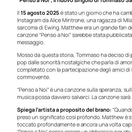
“Penso a Noi”, il nuovo singolo di Tommaso Sa
Il
15 agosto 2025
è stato un giorno che ha camb
Instagram da Alice Mintrone, una ragazza di Mil
sarcoma di Ewing. Matthew era un grande fan del
canzone “Penso a Noi” sarebbe stata pubblicata u
messaggio.
Mosso da questa storia, Tommaso ha deciso di
pop dalle sonorità nostalgiche che parla di amore
completato con la partecipazione degli amici di
commovente.
“Penso a Noi” è una canzone sulla speranza, sulla 
musica possa davvero salvarci. La canzone sarà di
Spiega l’artista a proposito del brano:
“Quando
preso un significato così profondo. Matthew è st
toccato profondamente e ancora una volta capire
‘Penso a Noi’ possa essere un abbraccio per chi 