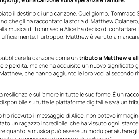
ngiorgi, è una canzone sulla speranza e l’amore.
iato il destino di una canzone. Quel giorno, Tommaso 
ano che gli ha raccontato la storia di Matthew Colanero
la musica di Tommaso e Alice ha deciso di contattare l’
fficialmente. Purtroppo, Matthew è venuto a mancare lo 
 pubblicare la canzone come un
tributo a Matthew e all
 e perdita, ma che ha acquisito un nuovo significato gra
 Matthew, che hanno aggiunto le loro voci al secondo ri
resilienza e sull’amore in tutte le sue forme. È un raccon
sponibile su tutte le piattaforme digitali e sarà un trib
 ho ricevuto il messaggio di Alice, non potevo immagin
ato un ragazzo incredibile, che ha vissuto ogni istante 
 quanto la musica può essere un modo per aiutare gli a
resta, un messaggio di amore e di resilienza.”