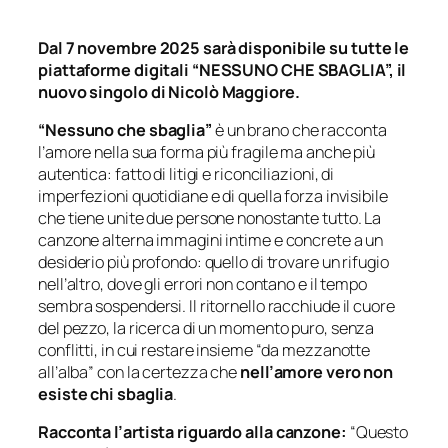
Dal 7 novembre 2025 sarà disponibile su tutte le
piattaforme digitali “NESSUNO CHE SBAGLIA”, il
nuovo singolo di Nicolò Maggiore.
“Nessuno che sbaglia”
è un brano che racconta
l’amore nella sua forma più fragile ma anche più
autentica: fatto di litigi e riconciliazioni, di
imperfezioni quotidiane e di quella forza invisibile
che tiene unite due persone nonostante tutto. La
canzone alterna immagini intime e concrete a un
desiderio più profondo: quello di trovare un rifugio
nell’altro, dove gli errori non contano e il tempo
sembra sospendersi. Il ritornello racchiude il cuore
del pezzo, la ricerca di un momento puro, senza
conflitti, in cui restare insieme “da mezzanotte
all’alba” con la certezza che
nell’amore vero non
esiste chi sbaglia
.
Racconta l’artista riguardo alla canzone:
“
Questo