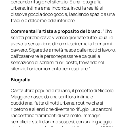
cercando rifugio nel silenzio. È una fotografia
urbana, intima e malinconica, in cui la realtà si
dissolve goccia dopo goccia, lasciando spazio a una
fragile e dolce melodia interiore.
Commenta l’artista a proposito del brano:
“L’ho
scritta perchè stavo vivendo giornate tutte uguali e
avevo la sensazione di non riuscire mai a fermarmi
davvero. Sigarette a metà nasce dalle notti di lavoro,
dall’osservare le persone passare e da quella
sensazione di sentirsi fuori posto, trovando nel
silenzio l’unico momento per respirare.”
Biografia
Cantautore pop/indie italiano, il progetto di Niccolò
Maggiore nasce da una scrittura intima e
quotidiana, fatta di notti urbane, routine che si
ripetono e silenzi che diventano rifugio. Le canzoni
raccontano frammenti di vita reale, immagini
semplici e stati d’animo sospesi, con un linguaggio