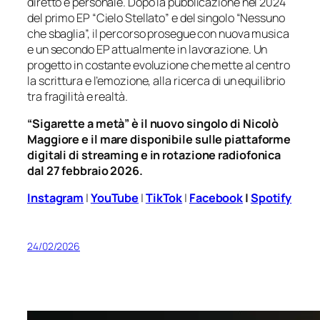
diretto e personale. Dopo la pubblicazione nel 2024
del primo EP “Cielo Stellato” e del singolo “Nessuno
che sbaglia”, il percorso prosegue con nuova musica
e un secondo EP attualmente in lavorazione. Un
progetto in costante evoluzione che mette al centro
la scrittura e l’emozione, alla ricerca di un equilibrio
tra fragilità e realtà.
“Sigarette a metà” è il nuovo singolo di Nicolò
Maggiore e il mare disponibile sulle piattaforme
digitali di streaming e in rotazione radiofonica
dal 27 febbraio 2026.
Instagram
|
YouTube
|
TikTok
|
Facebook
|
Spotify
24/02/2026