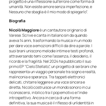
progetto è una riflessione sull’errore come forma di
umanità. Non esiste amore senza imperfezione, e
Nessuno che sbaglia
è il mio modo di spiegarlo”.
Biografia
Nicolò Maggiore
è un cantautore originario di
Varese. Scrive e canta in italiano sin da quando
aveva 14 anni, trasformando la musica in un modo
per dare voce a emozioni difficili da dire a parole. I
suoi brani uniscono melodie intime e testi profondi,
attraversando temi come l’assenza, il desiderio, il
ricordo e la fragilità. Nel 2024 ha pubblicato il suo
primo EP “Cielo Stellato”, un progetto di sei brani che
rappresenta un viaggio personale tra sogno e realtà,
malinconia e speranza. Tra tappeti elettronici
delicati, chitarre leggere e una voce sincera e
diretta, Nicolò costruisce un mondo sonoro in cui
riconoscersi, in bilico tra il pop emotivo e l’indie
introspettivo. Ancora in cerca di una forma
definitiva, la sua musica è il riflesso di un’identità in