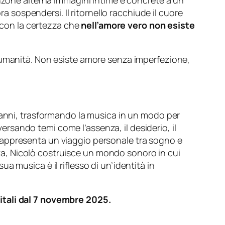
anzone alterna immagini intime e concrete a un
ra sospendersi. Il ritornello racchiude il cuore
” con la certezza che
nell’amore vero non esiste
 umanità. Non esiste amore senza imperfezione,
4 anni, trasformando la musica in un modo per
versando temi come l’assenza, il desiderio, il
he rappresenta un viaggio personale tra sogno e
etta, Nicolò costruisce un mondo sonoro in cui
sua musica è il riflesso di un’identità in
gitali dal 7 novembre 2025.