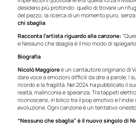
imperfezioni quotidiane e di quella forza invisi
desiderio più profondo: quello di trovare un rifu
del pezzo, la ricerca di un momento puro, senza c
chi sbaglia
.
Racconta l’artista riguardo alla canzone:
“
Ques
e
Nessuno che sbaglia
è il mio modo di spiegarlo”
Biografia
Nicolò Maggiore
è un cantautore originario di V
dare voce a emozioni difficili da dire a parole. I
ricordo e la fragilità. Nel 2024 ha pubblicato il 
realtà, malinconia e speranza. Tra tappeti elettr
riconoscersi, in bilico tra il pop emotivo e l’indie
evoluzione. Ogni canzone è un tentativo onesto di
“Nessuno che sbaglia” è il nuovo singolo di Ni