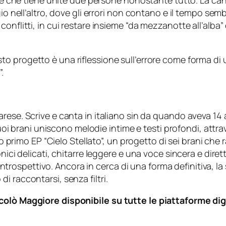
bile che tiene unite due persone nonostante tutto. La c
gio nell’altro, dove gli errori non contano e il tempo semb
onflitti, in cui restare insieme “da mezzanotte all’alba
to progetto è una riflessione sull’errore come forma di
.
arese. Scrive e canta in italiano sin da quando aveva 1
 suoi brani uniscono melodie intime e testi profondi, attra
suo primo EP “Cielo Stellato”, un progetto di sei brani c
onici delicati, chitarre leggere e una voce sincera e dir
 introspettivo. Ancora in cerca di una forma definitiva, la 
 raccontarsi, senza filtri.
colò Maggiore disponibile su tutte le piattaforme di