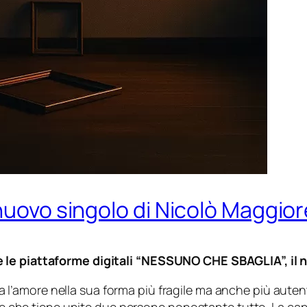
nuovo singolo di Nicolò Maggior
 le piattaforme digitali “NESSUNO CHE SBAGLIA”, il 
’amore nella sua forma più fragile ma anche più autentica