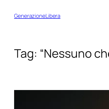
Vai
al
GenerazioneLibera
contenuto
Tag:
“Nessuno che