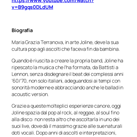
https://www.youtube.com/watch?
v=B9gqs0DLdUM
Biografia
Maria Grazia Terranova, in arte Joline, deve la sua
cultura pop agli ascolti che faceva fin da bambina.
Quando è riuscita a creare la propria band, Joline ha
ripescato la musica che l’ha formata, da Battisti a
Lennon, senza disdegnare il beat dei complessi anni
’60/’70, non solo italiani, adeguandosi ai tempi con
sonorità moderne e abbracciando anche le ballad in
acoustic version.
Grazie a queste molteplici esperienze canore, oggi
Joline spazia dal pop al rock, al reggae, al soul fino
alla disco: non resta altro che ascoltarla in uno dei
suoi live, dove dà il massimo grazie alle sue naturali
doti vocali. Dopo anni di ascolti e interpretazioni,