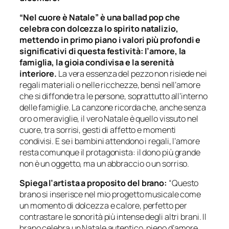
“Nel cuore è Natale” è una ballad pop che
celebra con dolcezza lo spirito natalizio,
mettendo in primo piano i valori più profondi e
significativi di questa festività: l’amore, la
famiglia, la gioia condivisa e la serenità
interiore.
La vera essenza del pezzo non risiede nei
regali materiali o nelle ricchezze, bensì nell’amore
che si diffonde tra le persone, soprattutto all’interno
delle famiglie. La canzone ricorda che, anche senza
oro o meraviglie, il vero Natale è quello vissuto nel
cuore, tra sorrisi, gesti di affetto e momenti
condivisi. E se i bambini attendono i regali, l’amore
resta comunque il protagonista: il dono più grande
non è un oggetto, ma un abbraccio o un sorriso.
Spiega l’artista a proposito del brano:
“Questo
brano si inserisce nel mio progetto musicale come
un momento di dolcezza e calore, perfetto per
contrastare le sonorità più intense degli altri brani. Il
brano celebra un Natale autentico, pieno d’amore,