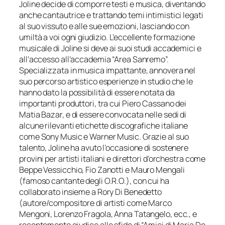
Joline decide di comporre testi e musica, diventando
anche cantautrice e trattando temi intimistici legati
al suo vissuto e alle sue emozioni, lasciando con
umiltà a voi ogni giudizio. L’eccellente formazione
musicale di Joline si deve ai suoi studi accademici e
all’accesso all’accademia “Area Sanremo”.
Specializzata in musica impattante, annovera nel
suo percorso artistico esperienze in studio che le
hanno dato la possibilità di essere notata da
importanti produttori, tra cui Piero Cassano dei
Matia Bazar, e di essere convocata nelle sedi di
alcune rilevanti etichette discografiche italiane
come Sony Music e Warner Music. Grazie al suo
talento, Joline ha avuto l’occasione di sostenere
provini per artisti italiani e direttori d’orchestra come
Beppe Vessicchio, Fio Zanotti e Mauro Mengali
(famoso cantante degli O.R.O.), con cui ha
collaborato insieme a Rory Di Benedetto
(autore/compositore di artisti come Marco
Mengoni, Lorenzo Fragola, Anna Tatangelo, ecc., e