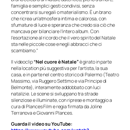
famiglia e semplici gesti condivisi, senza
concentrarsi su regali o materialismo. È un brano
che ricrea un’atmosfera intima e calorosa, con
sfumature di luce e speranza che credo sia ciò che
mancava per bilanciare l’intero album. Con
l’esortazione al ricordo che il vero spirito del Natale
sta nelle piccole cose e negli abbracci che ci
scambiamo.”
Il videoclip
“Nel cuore è Natale”
è girato in parte
nella location più suggestiva per l’artista, la sua
casa, e in parte nel centro storico di Palermo (Teatro
Massimo, via Ruggero Settimo e via Principe di
Belmonte), interamente addobbato con luci
natalizie. Le scene si sviluppano tra strade
silenziose e illuminate, con riprese e montaggio a
cura di Plances Film e regia firmata da Joline
Terranova e Giovanni Plances.
Guarda il video su YouTube: