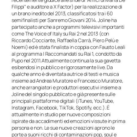
recentemente giudice alle sfide di “Amici di Maria De
Filippi” e audito­re a X Factor) per la realizzazione di
un brano inedito del 2013, classificatosi tra i 60
semifinalisti per Sanremo Giovani 2014. Joline ha
partecipato anche a programmi televisivi importanti
come The Voice of Italy su Rai 2 nel 2013 (con
Riccardo Cocciante, Raffaella Carrà, Piero Pelù e
Noemi) ed è stata finalista in coppia con Fausto Leali
al programma I Raccomandati su Rai 1, condotto da
Pupo nel 2011.Attualmente continua la sua gavetta
esibendosi in pubblico e rigorosamente live. Da
qualche anno è diventata autrice di testi e musica
insieme ad Andrea Muratore e Francesco Muratore,
anche arrangiatori e produttori esecutivi insieme a
Joline del singolo pubblicato e già presente sulle
principali piattaforme digitali (iTunes, YouTube,
Instagram, Facebook, TikTok, Spotify, ecc.). È
attualmente in studio per nuove composizioni
ispirate da accadimenti ed emozioni vissute in prima
persona e non. Le sue nuove creazioni aprono le
porte a suoni ricchi di contaminazioni pop, soul e