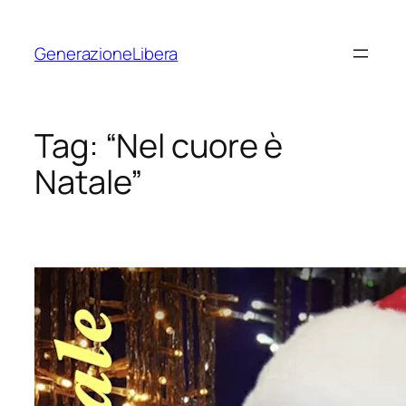
Vai
al
GenerazioneLibera
contenuto
Tag:
“Nel cuore è
Natale”