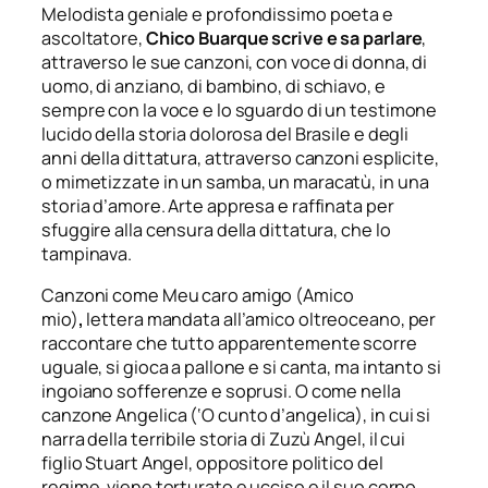
Melodista geniale e
profondissimo poeta e
ascoltatore,
Chico Buarque scrive e sa parlare
,
attraverso le sue canzoni, con voce di donna, di
uomo, di anziano, di bambino, di schiavo, e
sempre con la voce e lo sguardo di un testimone
lucido della storia dolorosa del Brasile e degli
anni della dittatura, attraverso canzoni esplicite,
o mimetizzate in un
samba
, un
maracatù
, in una
storia d’amore. Arte appresa e raffinata
per
sfuggire alla censura della dittatura, che lo
tampinava.
Canzoni come
Meu caro amigo
(Amico
mio)
,
lettera mandata all’amico oltreoceano, per
raccontare che tutto
apparentemente scorre
uguale, si gioca a pallone e si canta, ma intanto si
ingoiano sofferenze e soprusi. O come nella
canzone
Angelica
(‘O cunto d’angelica), in cui si
narra della terribile storia di Zuzù Angel,
il cui
figlio Stuart Angel, oppositore politico del
regime, viene torturato e ucciso e il suo corpo