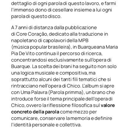
dettaglio di ogni parola di questo lavoro, e farmi
l’immenso dono di cesellare insieme a lui ogni
parola di questo disco.
A 7 anni di distanza dalla pubblicazione
di
Core Coração
, dedicato alla traduzione in
napoletano di capolavori della
MPB
(
música
popular brasileira
), in
Buarqueana
Maria
Pia De Vito continua
il percorso di ricerca,
concentrandosi esclusivamente sull’opera di
Buarque. La scelta dei brani ha seguito non solo
una logica musicale e compositiva, ma
soprattutto alcuni dei tanti fili tematici che si
rintracciano nell’opera di Chico. L’album si apre
con
Uma Palavra (Parola primma)
, un brano che
introduce forse il tema principale dell’opera di
Chico, ovvero la riflessione filosofica sul
valore
concreto della parola
come mezzo per
comunicare, conservare la memoria e definire
l’identità personale e collettiva.