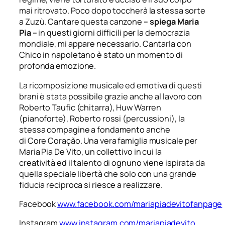
mai ritrovato. Poco dopo toccherà la stessa sorte
a Zuzù.
Cantare questa canzone
– spiega Maria
Pia –
in questi giorni difficili per la democrazia
mondiale, mi appare necessario. Cantarla con
Chico in napoletano è stato un momento di
profonda
emozione
.
La ricomposizione
musicale ed emotiva di questi
brani è stata possibile grazie anche al lavoro con
Roberto Taufic (chitarra), Huw Warren
(pianoforte), Roberto rossi (percussioni), la
stessa compagine a fondamento anche
di
Core Coração
. Una vera famiglia musicale per
Maria Pia De Vito, un collettivo
in cui la
creatività
ed il talento di ognuno viene ispirata
da
quella speciale libertà che solo con una
grande
fiducia
reciproca si riesce a realizzare.
Facebook
www.facebook.com/mariapiadevitofanpage
Instagram
www.instagram.com/mariapiadevito