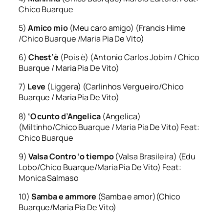
Chico Buarque
5)
Amico mio
(Meu caro amigo) (Francis Hime
/Chico Buarque /Maria Pia De Vito)
6)
Chest’è
(Pois è) (Antonio Carlos Jobim / Chico
Buarque / Maria Pia De Vito)
7)
Leve
(Liggera) (Carlinhos Vergueiro/Chico
Buarque / Maria Pia De Vito)
8)
‘O cunto d’Angelica
(Angelica)
(Miltinho/Chico Buarque / Maria Pia De Vito) Feat:
Chico Buarque
9)
Valsa Contro ‘o tiempo
(Valsa Brasileira) (Edu
Lobo/Chico Buarque/Maria Pia De Vito) Feat:
Monica Salmaso
10)
Samba e ammore
(Samba e amor)(Chico
Buarque/Maria Pia De Vito)