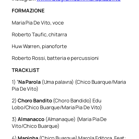
FORMAZIONE
Maria Pia De Vito,
voce
Roberto Taufic,
chitarra
Huw Warren,
pianoforte
Roberto Rossi,
batteria e
percussioni
TRACKLIST
1)
’Na Parola
(Uma palavra) (Chico Buarque/Maria
Pia De Vito)
2)
Choro
Bandito
(Choro Bandido) Edu
Lobo/Chico Buarque/Maria Pia De Vito)
3)
Almanacco
(Almanaque) (Maria Pia De
Vito/Chico Buarque)
4)
Maninha
(Chico Buarque) Marola Editora. Feat: