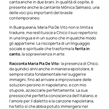
canta anche in due brani. In qualità di ospite, è
presente anche la cantante Mônica Salmaso, una
delle voci più importanti del brasile
contemporaneo.
In
Buarqueana
, Maria Pia De Vito non si limita a
tradurre, ma restituisce a Chico il suo repertorio
in una lingua e in un suono che in qualche modo
gli appartiene. La riscoperta di un linguaggio
sociale e spirituale che trasforma la
ferita in
canto
, la sopravvivenza in arte.
Racconta Maria Pia De Vito:
la presenza di Chico,
da quindici anni anche in maniera epistolare, è
sempre stata fondamentale nel suggerire
immagini, fino ad arrivare a improvvisare delle
soluzioni persino in napoletano, e con mio
stupore, azzeccarle perfettamente.
La sua
pressocché perfetta conoscenza dell’italiano, e
l’amore per il dialetto e la canzone napoletana,
ha
fatto sì
che abbia potuto immergersi nel