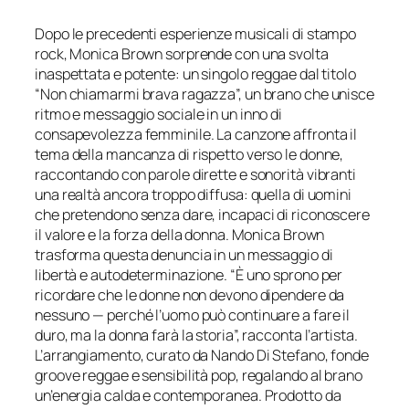
Dopo le precedenti esperienze musicali di stampo
rock, Monica Brown sorprende con una svolta
inaspettata e potente: un singolo reggae dal titolo
“Non chiamarmi brava ragazza”, un brano che unisce
ritmo e messaggio sociale in un inno di
consapevolezza femminile. La canzone affronta il
tema della mancanza di rispetto verso le donne,
raccontando con parole dirette e sonorità vibranti
una realtà ancora troppo diffusa: quella di uomini
che pretendono senza dare, incapaci di riconoscere
il valore e la forza della donna. Monica Brown
trasforma questa denuncia in un messaggio di
libertà e autodeterminazione. “È uno sprono per
ricordare che le donne non devono dipendere da
nessuno — perché l’uomo può continuare a fare il
duro, ma la donna farà la storia”, racconta l’artista.
L’arrangiamento, curato da Nando Di Stefano, fonde
groove reggae e sensibilità pop, regalando al brano
un’energia calda e contemporanea. Prodotto da