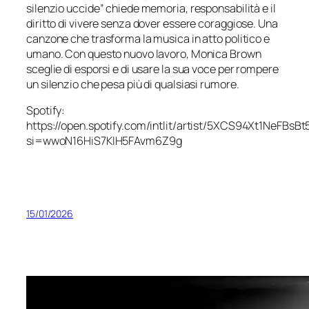
silenzio uccide” chiede memoria, responsabilità e il
diritto di vivere senza dover essere coraggiose. Una
canzone che trasforma la musica in atto politico e
umano. Con questo nuovo lavoro, Monica Brown
sceglie di esporsi e di usare la sua voce per rompere
un silenzio che pesa più di qualsiasi rumore.
Spotify:
https://open.spotify.com/intlit/artist/5XCS94Xt1NeFBsB
si=wwoN16HiS7KIH5FAvm6Z9g
15/01/2026