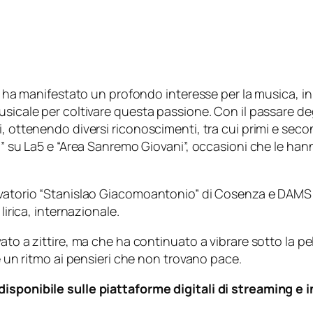
 ha manifestato un profondo interesse per la musica, in par
usicale per coltivare questa passione. Con il passare deg
 ottenendo diversi riconoscimenti, tra cui primi e secondi
à” su La5 e “Area Sanremo Giovani”, occasioni che le hann
vatorio “Stanislao Giacomoantonio” di Cosenza e DAMS all’
lirica, internazionale.
ato a zittire, ma che ha continuato a vibrare sotto la pe
re un ritmo ai pensieri che non trovano pace.
disponibile sulle piattaforme digitali di streaming e 