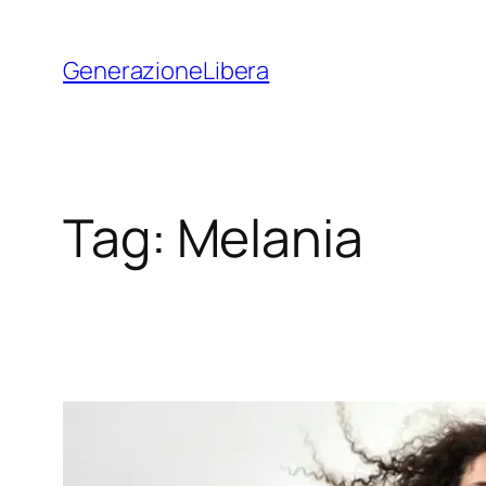
Vai
al
GenerazioneLibera
contenuto
Tag:
Melania