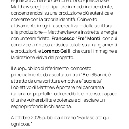
significativo nel suo percorso. Dopo questa fase,
Matthew sceglie di ripartire in modo indipendente,
concentrandosi su una produzione più autentica e
coerente con la propria identità. Coinvolto
attivamente in ogni fase creativa — dalla scrittura
alla produzione — Matthew lavora in stretta sinergia
con un team fidato:
Francesco “Frè” Monti
, con cui
condivide un’intesa artistica totale su arrangiamenti
e produzioni, e
Lorenzo Galli
, che cura l’immagine e
la direzione visiva del progetto.
Il suo pubblico di riferimento, composto
principalmente da ascoltatori tra i 18 e i 35 anni, è
attratto da una scrittura emotiva e “suonata”.
L’obiettivo di Matthew è portare nel panorama
italiano un pop-folk-rock credibile e intenso, capace
di unire vulnerabilità e potenza e di lasciare un
segno profondo in chi ascolta.
A ottobre 2025 pubblica il brano “Hai lasciato qui
ogni cosa”.