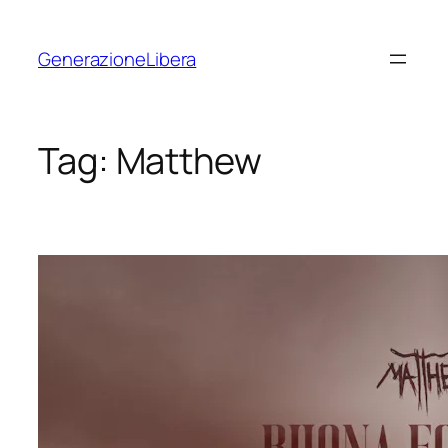
Vai
al
GenerazioneLibera
contenuto
Tag:
Matthew