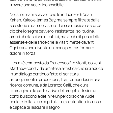
trovare una voce riconoscibile.
Nei suoi brani si avvertono le influenze di Noah
Kahan, Kaleo e James Bay, ma sempre filtrate dalla
sua storia e dal suo vissuto. La sua musica nasce da
ciò che lo segna davvero: resistenza, solitudine,
amori che lasciano cicatrici, ma anche il peso delle
assenze e delle sfide che la vita ti mette davanti.
Ogni canzone diventa un modo per trasformare il
dolore in forza.
Il team è composto da Francesco Frè Monti, con cui
Matthew condivide un’intesa artistica che si traduce
in un dialogo continuo fatto di scrittura,
arrangiamenti e produzione, trasformandosi in una
ricerca comune, e da Lorenzo Galli, che cura
l’immagine e la parte visiva del progetto. Insieme
contribuiscono a definire un percorso che vuole
portare in Italia un pop-folk-rock autentico, intenso
e capace di lasciare il segno.