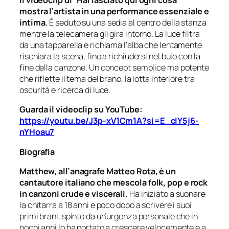
Il videoclip di “Hai lasciato qui ogni cosa”
mostra l’artista in una performance essenziale e
intima.
È seduto su una sedia al centro della stanza
mentre la telecamera gli gira intorno. La luce filtra
da una tapparella e richiama l’alba che lentamente
rischiara la scena, fino a richiudersi nel buio con la
fine della canzone. Un concept semplice ma potente
che riflette il tema del brano, la lotta interiore tra
oscurità e ricerca di luce.
Guarda il videoclip su YouTube:
https://youtu.be/J3p-xV1Cm1A?si=E_clY5j6-
nYHoau7
Biografia
Matthew, all’anagrafe Matteo Rota, è un
cantautore italiano che mescola folk, pop e rock
in canzoni crude e viscerali.
Ha iniziato a suonare
la chitarra a 18 anni e poco dopo a scrivere i suoi
primi brani, spinto da un’urgenza personale che in
pochi anni lo ha portato a crescere velocemente e a