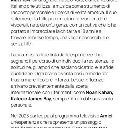
italiano che utilizza la musica come strumento di
racconto personale e ricerca di verità emotiva. Il suo
stile mescola folk, pop e rock in canzoni crude e
viscerali, nate da un’urgenza comunicativa che lo ha
portato a imbracciare la chitarra a 18 anni e a
trovare, in breve tempo, una voce riconoscibile e
senza filtri.
La sua musica trae linfa dalle esperienze che
segnano il percorso di un individuo: la resistenza, la
solitudine, gli amori che lasciano cicatrici e le sfide
quotidiane. Ogni brano diventa così un modo per
trasformare il dolore in forza. Le sue influenze
arrivano prevalentemente dalla scena
internazionale, con riferimenti come
Noah Kahan,
Kaleo e James Bay
, sempre filtrati dal suo vissuto
personale.
Nel 2023 partecipa al programma televisivo
Amici
,
un’esperienza che rappresenta un passaggio