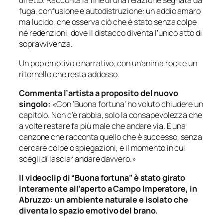
diretto. Racconta la fine di una relazione segnata da
fuga, confusione e autodistruzione: un addio amaro
ma lucido, che osserva ciò che è stato senza colpe
né redenzioni, dove il distacco diventa l’unico atto di
sopravvivenza.
Un pop emotivo e narrativo, con un’anima rock e un
ritornello che resta addosso.
Commenta l’artista a proposito del nuovo
singolo:
«Con ‘Buona fortuna’ ho voluto chiudere un
capitolo. Non c’è rabbia, solo la consapevolezza che
a volte restare fa più male che andare via. È una
canzone che racconta quello che è successo, senza
cercare colpe o spiegazioni, e il momento in cui
scegli di lasciar andare davvero.»
Il videoclip di “Buona fortuna” è stato girato
interamente all’aperto a Campo Imperatore, in
Abruzzo: un ambiente naturale e isolato che
diventa lo spazio emotivo del brano.