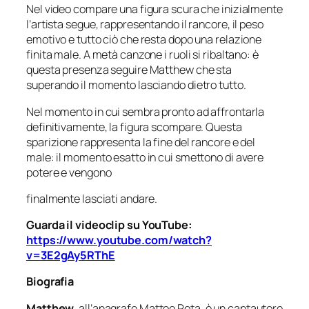
Nel video compare una figura scura che inizialmente
l’artista segue, rappresentando il rancore, il peso
emotivo e tutto ciò che resta dopo una relazione
finita male. A metà canzone i ruoli si ribaltano: è
questa presenza seguire Matthew che sta
superando il momento lasciando dietro tutto.
Nel momento in cui sembra pronto ad affrontarla
definitivamente, la figura scompare. Questa
sparizione rappresenta la fine del rancore e del
male: il momento esatto in cui smettono di avere
potere e vengono
finalmente lasciati andare.
Guarda il videoclip su YouTube:
https://www.youtube.com/watch?
v=3E2gAy5RThE
Biografia
Matthew
, all’anagrafe Matteo Rota, è un cantautore