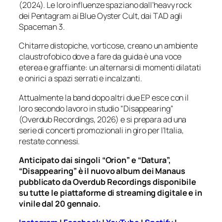
(2024). Le loro influenze spaziano dall’heavy rock
dei Pentagram ai Blue Oyster Cult, dai TAD agli
Spaceman 3.
Chitarre distopiche, vorticose, creano un ambiente
claustrofobico dove a fare da guida è una voce
eterea e graffiante: un alternarsi di momenti dilatati
e onirici a spazi serrati e incalzanti.
Attualmente la band dopo altri due EP esce con il
loro secondo lavoro in studio “Disappearing”
(Overdub Recordings, 2026) e si prepara ad una
serie di concerti promozionali in giro per l’Italia,
restate connessi.
Anticipato dai singoli “Orion” e “Datura”,
“Disappearing” è il nuovo album dei Manaus
pubblicato da Overdub Recordings disponibile
su tutte le piattaforme di streaming digitale e in
vinile dal 20 gennaio.