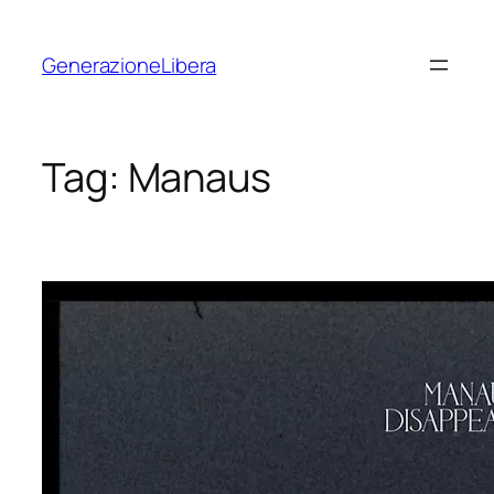
Vai
al
GenerazioneLibera
contenuto
Tag:
Manaus