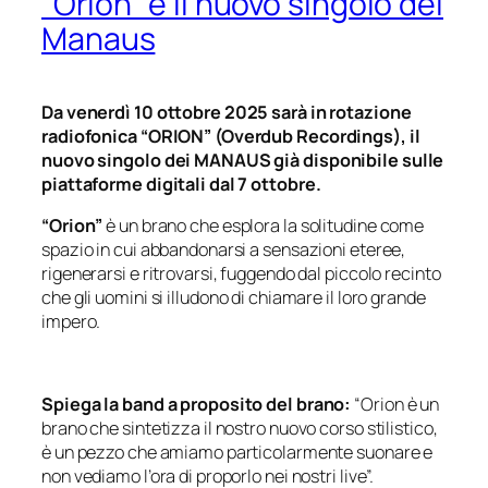
“Orion” è il nuovo singolo dei
Manaus
Da venerdì 10 ottobre 2025 sarà in rotazione
radiofonica “ORION” (Overdub Recordings), il
nuovo singolo dei MANAUS già disponibile sulle
piattaforme digitali dal 7 ottobre.
“Orion”
è un brano che esplora la solitudine come
spazio in cui abbandonarsi a sensazioni eteree,
rigenerarsi e ritrovarsi, fuggendo dal piccolo recinto
che gli uomini si illudono di chiamare il loro grande
impero.
Spiega la band a proposito del brano:
“Orion è un
brano che sintetizza il nostro nuovo corso stilistico,
è un pezzo che amiamo particolarmente suonare e
non vediamo l’ora di proporlo nei nostri live”.