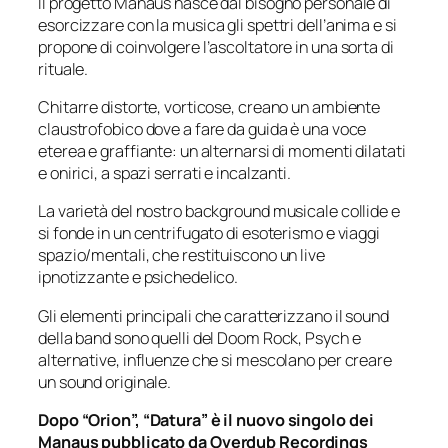
Il progetto Manaus nasce dal bisogno personale di
esorcizzare con la musica gli spettri dell’anima e si
propone di coinvolgere l’ascoltatore in una sorta di
rituale.
Chitarre distorte, vorticose, creano un ambiente
claustrofobico dove a fare da guida è una voce
eterea e graffiante: un alternarsi di momenti dilatati
e onirici, a spazi serrati e incalzanti.
La varietà del nostro background musicale collide e
si fonde in un centrifugato di esoterismo e viaggi
spazio/mentali, che restituiscono un live
ipnotizzante e psichedelico.
Gli elementi principali che caratterizzano il sound
della band sono quelli del Doom Rock, Psych e
alternative, influenze che si mescolano per creare
un sound originale.
Dopo “Orion”, “Datura” è il nuovo singolo dei
Manaus pubblicato da Overdub Recordings