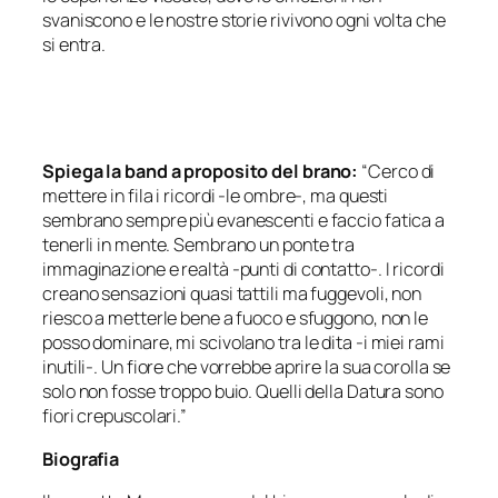
svaniscono e le nostre storie rivivono ogni volta che
si entra.
Spiega la band a proposito del brano:
“Cerco di
mettere in fila i ricordi -le ombre-, ma questi
sembrano sempre più evanescenti e faccio fatica a
tenerli in mente. Sembrano un ponte tra
immaginazione e realtà -punti di contatto-. I ricordi
creano sensazioni quasi tattili ma fuggevoli, non
riesco a metterle bene a fuoco e sfuggono, non le
posso dominare, mi scivolano tra le dita -i miei rami
inutili-. Un fiore che vorrebbe aprire la sua corolla se
solo non fosse troppo buio. Quelli della Datura sono
fiori crepuscolari.”
Biografia