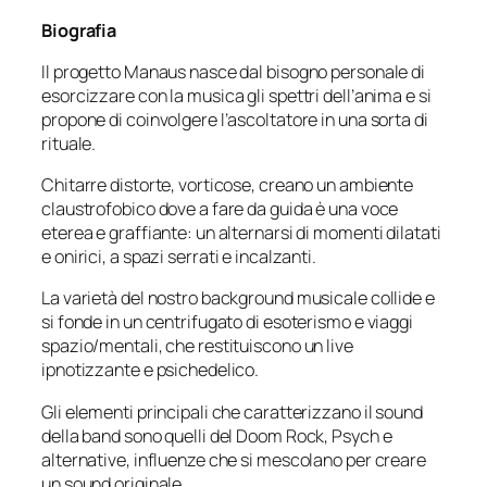
Biografia
Il progetto Manaus nasce dal bisogno personale di
esorcizzare con la musica gli spettri dell’anima e si
propone di coinvolgere l’ascoltatore in una sorta di
rituale.
Chitarre distorte, vorticose, creano un ambiente
claustrofobico dove a fare da guida è una voce
eterea e graffiante: un alternarsi di momenti dilatati
e onirici, a spazi serrati e incalzanti.
La varietà del nostro background musicale collide e
si fonde in un centrifugato di esoterismo e viaggi
spazio/mentali, che restituiscono un live
ipnotizzante e psichedelico.
Gli elementi principali che caratterizzano il sound
della band sono quelli del Doom Rock, Psych e
alternative, influenze che si mescolano per creare
un sound originale.