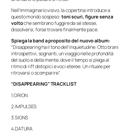
Nell’immaginario visivo, la copertina introduce a
questo mondo sospeso:
toni scuri, figure senza
volto
che sembrano fuggire da sé stesse,
dissolversi, forse trovare finalmente pace.
Spiega la band a proposito del nuovo album:
“Disappearing ha il tono dell’inquietudine. Otto brani
introspettivi, sognanti, un viaggio nelle profondità
del suolo e della mente, dove il tempo si piega al
ritmo di riff distopici e voci eteree. Un rituale per
ritrovarsi o scomparire”.
“DISAPPEARING” TRACKLIST
1.ORION
2.IMPULSES
3.SIGNS
4.DATURA