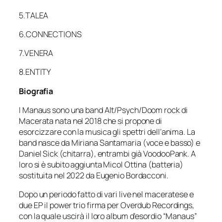
5.TALEA
6.CONNECTIONS
7.VENERA
8.ENTITY
Biografia
I Manaus sono una band Alt/Psych/Doom rock di
Macerata nata nel 2018 che si propone di
esorcizzare con la musica gli spettri dell’anima. La
band nasce da Miriana Santamaria (voce e basso) e
Daniel Sick (chitarra), entrambi già VoodooPank. A
loro si è subito aggiunta Micol Ottina (batteria)
sostituita nel 2022 da Eugenio Bordacconi.
Dopo un periodo fatto di vari live nel maceratese e
due EP il power trio firma per Overdub Recordings,
con la quale uscirà il loro album d’esordio “Manaus”