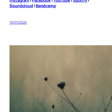
Instagram
|
Facebook
|
YouTube
|
Spotify
|
Soundcloud
|
Bandcamp
19/01/2026