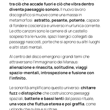
tra ciò che accade fuori e ciò che vibra dentro
diventa paesaggio sonoro.
Il nuovo lavoro
discografico si muove come una massa in
metamorfosi:
astratto, pesante, potente
, capace
di fondere coscienza e universo in un’unica corrente.
Le otto canzoni sono le camere di un castello
sospeso tra le nuvole, spazi lisergici collegati da
passaggi nascosti, porte che si aprono su altri luoghi
e altri stati mentali.
Al centro del disco emergono i grandi temi che
attraversano l’immaginario dei Manaus:
alienazione e rinascita, solitudine, viaggi
spazio–mentali, introspezione e fusione con
l’infinito.
Le sonorità amplificano questo universo:
chitarre
fuzz
e
distopiche
che costruiscono paesaggi
spaziali,
batterie e bassi lenti
dal passo rituale,
una voce che fluttua eterea e poi graffia
, come
un’onda che pulsa e si ritrae.