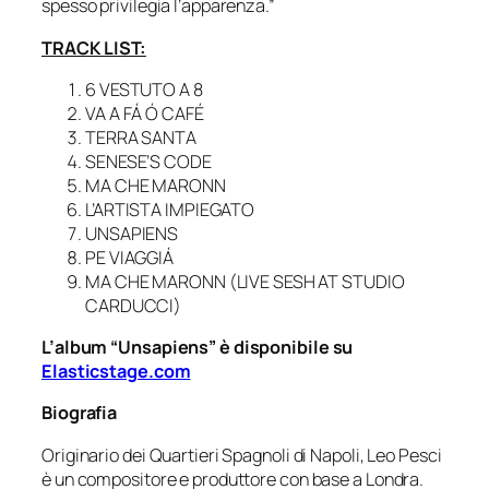
spesso privilegia l’apparenza.”
TRACK LIST:
6 VESTUTO A 8
VA A FÁ Ó CAFÉ
TERRA SANTA
SENESE’S CODE
MA CHE MARONN
L’ARTISTA IMPIEGATO
UNSAPIENS
PE VIAGGIÁ
MA CHE MARONN (LIVE SESH AT STUDIO
CARDUCCI)
L’album “Unsapiens” è disponibile su
Elasticstage.com
Biografia
Originario dei Quartieri Spagnoli di Napoli, Leo Pesci
è un compositore e produttore con base a Londra.