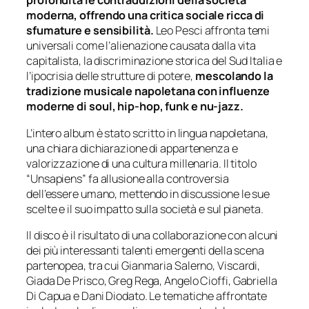
profondità le contraddizioni della società
moderna, offrendo una critica sociale ricca di
sfumature e sensibilità.
Leo Pesci affronta temi
universali come l’alienazione causata dalla vita
capitalista, la discriminazione storica del Sud Italia e
l’ipocrisia delle strutture di potere,
mescolando la
tradizione musicale napoletana con influenze
moderne di soul, hip-hop, funk e nu-jazz.
L’intero album è stato scritto in lingua napoletana,
una chiara dichiarazione di appartenenza e
valorizzazione di una cultura millenaria. Il titolo
“Unsapiens” fa allusione alla controversia
dell’essere umano, mettendo in discussione le sue
scelte e il suo impatto sulla società e sul pianeta.
Il disco è il risultato di una collaborazione con alcuni
dei più interessanti talenti emergenti della scena
partenopea, tra cui Gianmaria Salerno, Viscardi,
Giada De Prisco, Greg Rega, Angelo Cioffi, Gabriella
Di Capua e Dani Diodato. Le tematiche affrontate