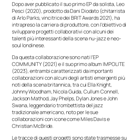
Dopo aver pubblicato il suo primo EP da solista, Leo
Pesci (2020), prodotto da Dani Diodato (chitarrista
di Arlo Parks, vincitrice dei BRIT Awards 2021), ha
intrapreso la carriera di produttore, con l’obiettivo di
sviluppare progetti collaborativi con alcuni dei
talenti più interessanti della scena nu-jazz e neo-
soul londinese.
Da questa collaborazione sono nati l’EP
COMMUNITY (2021) e il suo primo album IMPOLITE
(2023), entrambi caratterizzati da importanti
collaborazioni con alcuni degli artisti emergenti più
noti della scena britannica, tra cui Ella Knight,
Johnny Woodham, Nicola Guida, Cullum Connell,
Jackson Mathod, Jay Phelps, Dylan Jones e John
Swana, leggendario trombettista del jazz
tradizionale americano, noto per le sue
collaborazioni con icone come Miles Davis e
Christian McBride.
Le tracce di questi progetti sono state trasmesse su