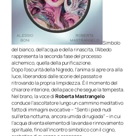
Simbolo
del bianco, dell’acqua e della rinascita, l’Albedo
rappresenta la seconda fase del processo
alchemico, quella della purificazione.
Dopo l’oscurità della Nigredo, l’anima si apre ora alla
luce, liberandosi dalle scorie del passato e
ritrovando la propria limpidezza. È il momento del
chiarore interiore, della pace che segue la tempesta.
Nel brano, la voce di
Roberta Mastrangelo
conduce l’ascoltatore lungo un cammino meditativo
fatto di immagini evocative –
“Senti i piedi nudi
sull’erba notturna, ancora umida di rugiada”
– in cui
l’acqua diventa elemento di lavanda e rinnovamento
spirituale, fino all’incontro simbolico con il cigno,