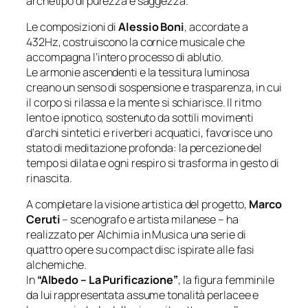
archetipo di purezza e saggezza.
Le composizioni di
Alessio Boni
, accordate a
432Hz, costruiscono la cornice musicale che
accompagna l’intero processo di
ablutio
.
Le armonie ascendenti e la tessitura luminosa
creano un senso di sospensione e trasparenza, in cui
il corpo si rilassa e la mente si schiarisce. Il ritmo
lento e ipnotico, sostenuto da sottili movimenti
d’archi sintetici e riverberi acquatici, favorisce uno
stato di meditazione profonda: la percezione del
tempo si dilata e ogni respiro si trasforma in gesto di
rinascita.
A completare la visione artistica del progetto,
Marco
Ceruti
– scenografo e artista milanese – ha
realizzato per
Alchimia in Musica
una serie di
quattro opere su compact disc ispirate alle fasi
alchemiche.
In
“Albedo – La Purificazione”
, la figura femminile
da lui rappresentata assume tonalità perlacee e