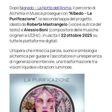
Dopo
Nigredo – La Notte dell’Anima
, il percorso di
Alchimia in Musica
prosegue con
“Albedo – La
Purificazione”
, la seconda tappa del progetto
ideato da
Roberta Mastrangelo
(voce e autrice del
testo) e
Alessio Boni
(compositore delle musiche
originali a 432Hz), in uscita il
22 ottobre 2025
su
tutte le piattaforme digitali.
Un’opera che intreccia parola, suono e simbologia
alchemica per guidare l’ascoltatore in un’esperienza
di rigenerazione interiore, una trasformazione tra
visioni liquide e vibrazioni luminose.