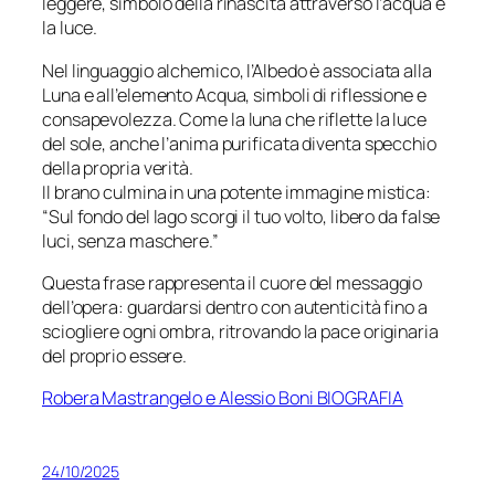
leggere, simbolo della rinascita attraverso l’acqua e
la luce.
Nel linguaggio alchemico, l’Albedo è associata alla
Luna e all’elemento Acqua, simboli di riflessione e
consapevolezza. Come la luna che riflette la luce
del sole, anche l’anima purificata diventa specchio
della propria verità.
Il brano culmina in una potente immagine mistica:
“Sul fondo del lago scorgi il tuo volto, libero da false
luci, senza maschere.”
Questa frase rappresenta il cuore del messaggio
dell’opera: guardarsi dentro con autenticità fino a
sciogliere ogni ombra, ritrovando la pace originaria
del proprio essere.
Robera Mastrangelo e Alessio Boni BIOGRAFIA
24/10/2025