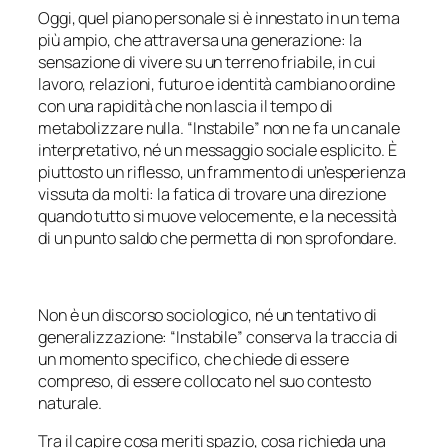
Oggi, quel piano personale si è innestato in un tema
più ampio, che attraversa una generazione: la
sensazione di vivere su un terreno friabile, in cui
lavoro, relazioni, futuro e identità cambiano ordine
con una rapidità che non lascia il tempo di
metabolizzare nulla. “Instabile” non ne fa un canale
interpretativo, né un messaggio sociale esplicito. È
piuttosto un riflesso, un frammento di un’esperienza
vissuta da molti: la fatica di trovare una direzione
quando tutto si muove velocemente, e la necessità
di un punto saldo che permetta di non sprofondare.
Non è un discorso sociologico, né un tentativo di
generalizzazione: “Instabile” conserva la traccia di
un momento specifico, che chiede di essere
compreso, di essere collocato nel suo contesto
naturale.
Tra il capire cosa meriti spazio, cosa richieda una