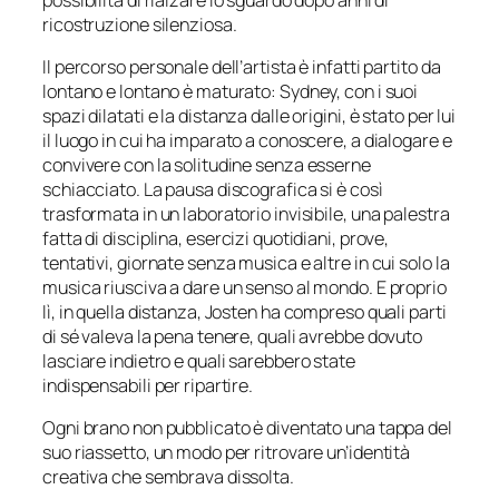
ricostruzione silenziosa.
Il percorso personale dell’artista è infatti partito da
lontano e lontano è maturato: Sydney, con i suoi
spazi dilatati e la distanza dalle origini, è stato per lui
il luogo in cui ha imparato a conoscere, a dialogare e
convivere con la solitudine senza esserne
schiacciato. La pausa discografica si è così
trasformata in un laboratorio invisibile, una palestra
fatta di disciplina, esercizi quotidiani, prove,
tentativi, giornate senza musica e altre in cui solo la
musica riusciva a dare un senso al mondo. E proprio
lì, in quella distanza, Josten ha compreso quali parti
di sé valeva la pena tenere, quali avrebbe dovuto
lasciare indietro e quali sarebbero state
indispensabili per ripartire.
Ogni brano non pubblicato è diventato una tappa del
suo riassetto, un modo per ritrovare un’identità
creativa che sembrava dissolta.