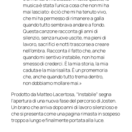
musica è stata l’unica cosa che non mi ha
mai lasciato: è ciò che mi ha tenuto vivo,
che mi ha permesso di rimanere a galla
quando tutto sembrava andare a fondo.
Questa canzone racconta gli anni di
silenzio, senza nuove uscite, ma pieni di
lavoro, sacrifici e notti trascorse a creare
nell’ombra. Racconta il fatto che, anche
quando mi sentivo instabile, non ho mai
smesso di crederci. È la mia storia, la mia
caduta e la mia risalita. È un promemoria
che, anche quando tutto trema dentro,
non dobbiamo mollare mai.»
Prodotto da Matteo Lacertosa, “Instabile” segna
l’apertura di una nuova fase del percorso di Josten.
Un brano che arriva dopo anni di lavoro silenzioso e
che si presenta come una pagina rimasta in sospeso
troppo a lungo e finalmente portata alla luce.