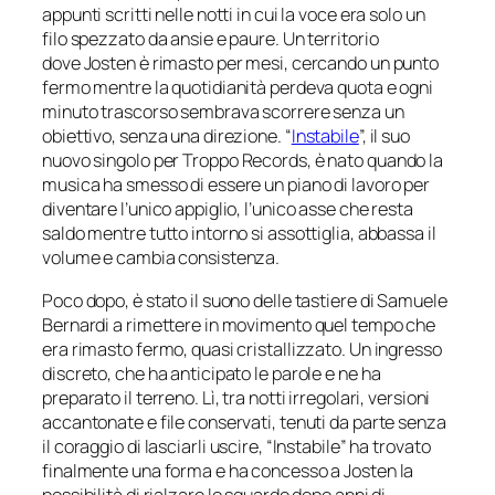
appunti scritti nelle notti in cui la voce era solo un
filo spezzato da ansie e paure. Un territorio
dove Josten è rimasto per mesi, cercando un punto
fermo mentre la quotidianità perdeva quota e ogni
minuto trascorso sembrava scorrere senza un
obiettivo, senza una direzione. “
Instabile
”, il suo
nuovo singolo per
Troppo Records
, è nato quando la
musica ha smesso di essere un piano di lavoro per
diventare l’unico appiglio, l’unico asse che resta
saldo mentre tutto intorno si assottiglia, abbassa il
volume e cambia consistenza.
Poco dopo, è stato il suono delle tastiere di Samuele
Bernardi a rimettere in movimento quel tempo che
era rimasto fermo, quasi cristallizzato. Un ingresso
discreto, che ha anticipato le parole e ne ha
preparato il terreno. Lì, tra notti irregolari, versioni
accantonate e file conservati, tenuti da parte senza
il coraggio di lasciarli uscire, “Instabile” ha trovato
finalmente una forma e ha concesso a Josten la
possibilità di rialzare lo sguardo dopo anni di