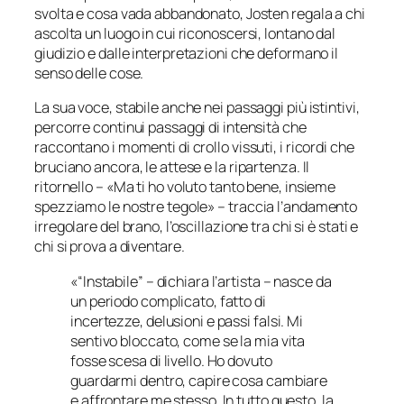
svolta e cosa vada abbandonato, Josten regala a chi
ascolta un luogo in cui riconoscersi, lontano dal
giudizio e dalle interpretazioni che deformano il
senso delle cose.
La sua voce, stabile anche nei passaggi più istintivi,
percorre continui passaggi di intensità che
raccontano i momenti di crollo vissuti, i ricordi che
bruciano ancora, le attese e la ripartenza. Il
ritornello –
«Ma ti ho voluto tanto bene, insieme
spezziamo le nostre tegole
» – traccia l’andamento
irregolare del brano, l’oscillazione tra chi si è stati e
chi si prova a diventare.
«“Instabile” – dichiara l’artista – nasce da
un periodo complicato, fatto di
incertezze, delusioni e passi falsi. Mi
sentivo bloccato, come se la mia vita
fosse scesa di livello. Ho dovuto
guardarmi dentro, capire cosa cambiare
e affrontare me stesso. In tutto questo, la