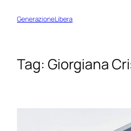
Vai
al
GenerazioneLibera
contenuto
Tag:
Giorgiana Cris