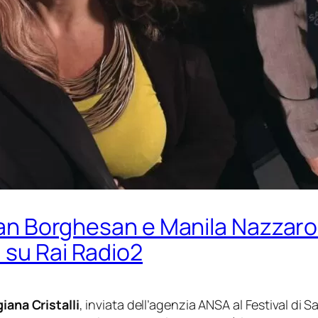
lian Borghesan e Manila Nazzaro 
 su Rai Radio2
iana Cristalli
, inviata dell’agenzia ANSA al Festival di 