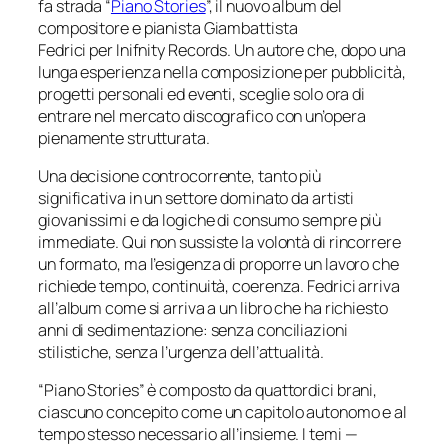
fa strada “
Piano Stories
”, il nuovo album del
compositore e pianista Giambattista
Fedrici per
Inifnity Records
. Un autore che, dopo una
lunga esperienza nella composizione per pubblicità,
progetti personali ed eventi, sceglie solo ora di
entrare nel mercato discografico con un’opera
pienamente strutturata.
Una decisione controcorrente, tanto più
significativa in un settore dominato da artisti
giovanissimi e da logiche di consumo sempre più
immediate. Qui non sussiste la volontà di rincorrere
un formato, ma l’esigenza di proporre un lavoro che
richiede tempo, continuità, coerenza. Fedrici arriva
all’album come si arriva a un libro che ha richiesto
anni di sedimentazione: senza conciliazioni
stilistiche, senza l’urgenza dell’attualità.
“Piano Stories” è composto da quattordici brani,
ciascuno concepito come un capitolo autonomo e al
tempo stesso necessario all’insieme. I temi —