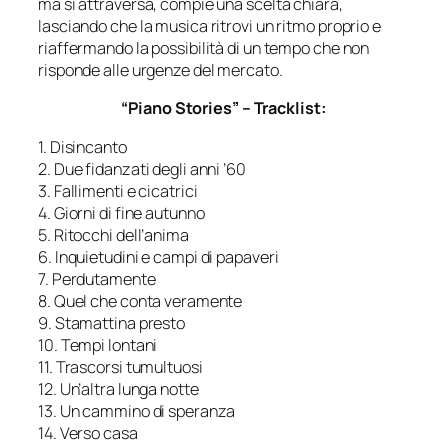
ma si attraversa, compie una scelta chiara,
lasciando che la musica ritrovi un ritmo proprio e
riaffermando la possibilità di un tempo che non
risponde alle urgenze del mercato.
“Piano Stories” – Tracklist:
1. Disincanto
2. Due fidanzati degli anni ’60
3. Fallimenti e cicatrici
4. Giorni di fine autunno
5. Ritocchi dell’anima
6. Inquietudini e campi di papaveri
7. Perdutamente
8. Quel che conta veramente
9. Stamattina presto
10. Tempi lontani
11. Trascorsi tumultuosi
12. Un’altra lunga notte
13. Un cammino di speranza
14. Verso casa