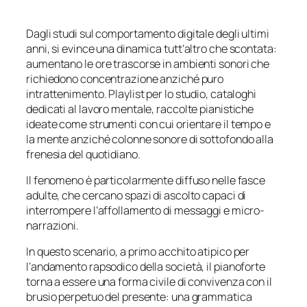
Dagli studi sul comportamento digitale degli ultimi
anni, si evince una dinamica tutt’altro che scontata:
aumentano le ore trascorse in ambienti sonori che
richiedono concentrazione anziché puro
intrattenimento. Playlist per lo studio, cataloghi
dedicati al lavoro mentale, raccolte pianistiche
ideate come strumenti con cui orientare il tempo e
la mente anziché colonne sonore di sottofondo alla
frenesia del quotidiano.
Il fenomeno è particolarmente diffuso nelle fasce
adulte, che cercano spazi di ascolto capaci di
interrompere l’affollamento di messaggi e micro-
narrazioni.
In questo scenario, a primo acchito atipico per
l’andamento rapsodico della società, il pianoforte
torna a essere una forma civile di convivenza con il
brusio perpetuo del presente: una grammatica