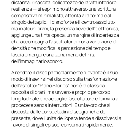
distanza, rinascita, delicatezze della vita interiore,
resilienza — si esprimono attraverso una scrittura
compositiva minimalista, attenta alla forma e al
singolo dettaglio. Il pianoforte è il centro assoluto,
ma in alcuni brani, la presenza lieve dell’elettronica,
aggiunge una tinta opaca, un margine di incertezza
che accompagna l’ascoltatore in una variazione di
densità che modifica la percezione del tempo e
lascia emergere una zona meno definita
dell’immaginario sonoro.
A rendere il disco particolarmente rilevante è il suo
modo di inserirsi nel discorso sulla trasformazione
dell’ascolto: “Piano Stories” non è la classica
raccolta di brani, ma un vero e proprio percorso
longitudinale che accoglie l’ascoltatore e lo invita a
procedere senza interruzioni. È un lavoro che si
discosta dalle consuetudini discografiche del
presente, dove l’unità dell’opera tende a dissolversi a
favore di singoli episodi consumati rapidamente.