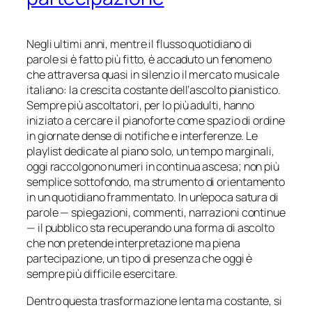
Negli ultimi anni, mentre il flusso quotidiano di
parole si è fatto più fitto, è accaduto un fenomeno
che attraversa quasi in silenzio il mercato musicale
italiano: la crescita costante dell’ascolto pianistico.
Sempre più ascoltatori, per lo più adulti, hanno
iniziato a cercare il pianoforte come spazio di ordine
in giornate dense di notifiche e interferenze. Le
playlist dedicate al piano solo, un tempo marginali,
oggi raccolgono numeri in continua ascesa; non più
semplice sottofondo, ma strumento di orientamento
in un quotidiano frammentato. In un’epoca satura di
parole — spiegazioni, commenti, narrazioni continue
— il pubblico sta recuperando una forma di ascolto
che non pretende interpretazione ma piena
partecipazione, un tipo di presenza che oggi è
sempre più difficile esercitare.
Dentro questa trasformazione lenta ma costante, si