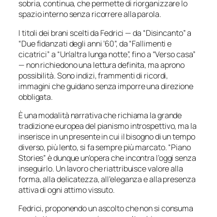
sobria, continua, che permette di riorganizzare lo
spazio interno senza ricorrere alla parola.
I titoli dei brani scelti da Fedrici — da “Disincanto” a
“Due fidanzati degli anni ’60”, da “Fallimenti e
cicatrici” a “Un’altra lunga notte”, fino a “Verso casa”
— non richiedono una lettura definita, ma aprono
possibilità. Sono indizi, frammenti di ricordi,
immagini che guidano senza imporre una direzione
obbligata.
È una modalità narrativa che richiama la grande
tradizione europea del pianismo introspettivo, ma la
inserisce in un presente in cui il bisogno di un tempo
diverso, più lento, si fa sempre più marcato. “Piano
Stories” è dunque un’opera che incontra l’oggi senza
inseguirlo. Un lavoro che riattribuisce valore alla
forma, alla delicatezza, all’eleganza e alla presenza
attiva di ogni attimo vissuto.
Fedrici, proponendo un ascolto che non si consuma