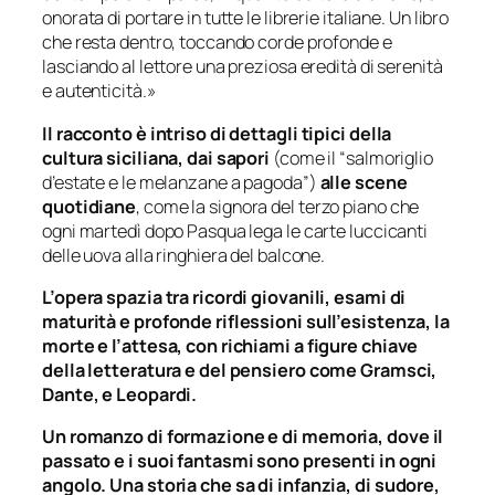
onorata di portare in tutte le librerie italiane. Un libro
che resta dentro, toccando corde profonde e
lasciando al lettore una preziosa eredità di serenità
e autenticità.»
Il racconto è intriso di dettagli tipici della
cultura siciliana, dai sapori
(come il “salmoriglio
d’estate e le melanzane a pagoda”)
alle scene
quotidiane
, come la signora del terzo piano che
ogni martedì dopo Pasqua lega le carte luccicanti
delle uova alla ringhiera del balcone.
L’opera spazia tra ricordi giovanili, esami di
maturità e profonde riflessioni sull’esistenza, la
morte e l’attesa, con richiami a figure chiave
della letteratura e del pensiero come Gramsci,
Dante, e Leopardi.
Un romanzo di formazione e di memoria, dove il
passato e i suoi fantasmi sono presenti in ogni
angolo. Una storia che sa di infanzia, di sudore,