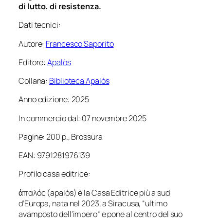
di lutto, di resistenza.
Dati tecnici:
Autore:
Francesco Saporito
Editore:
Apalòs
Collana:
Biblioteca Apalós
Anno edizione: 2025
In commercio dal: 07 novembre 2025
Pagine: 200 p., Brossura
EAN: 9791281976139
Profilo casa editrice:
ἁπαλός (apalós) è la Casa Editrice più a sud
d’Europa, nata nel 2023, a Siracusa, “ultimo
avamposto dell’impero” e pone al centro del suo