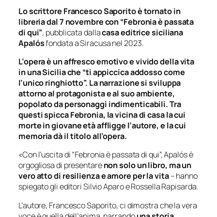
Lo scrittore Francesco Saporito è tornato in
libreria dal 7 novembre con “Febronia è passata
di qui”
, pubblicata dalla
casa editrice siciliana
Apalós
fondata a Siracusa nel 2023.
L’opera
è un affresco emotivo e vivido della vita
in una Sicilia che “ti appiccica addosso come
l’unico ringhiotto”. La narrazione si sviluppa
attorno al protagonista e al suo ambiente,
popolato da personaggi indimenticabili. Tra
questi spicca Febronia, la vicina di casa la cui
morte in giovane età affligge l’autore, e la cui
memoria dà il titolo all’opera.
«Con l’uscita di “Febronia è passata di qui”, Apalós è
orgogliosa di presentare
non solo un libro, ma un
vero atto di resilienza e amore per la vita
– hanno
spiegato gli editori Silvio Aparo e Rossella Rapisarda.
L’autore, Francesco Saporito, ci dimostra che la vera
voce è quella dell’anima, narrando
una storia