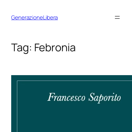
Vai
al
GenerazioneLibera
contenuto
Tag:
Febronia