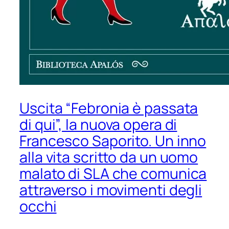
Uscita “Febronia è passata
di qui”, la nuova opera di
Francesco Saporito. Un inno
alla vita scritto da un uomo
malato di SLA che comunica
attraverso i movimenti degli
occhi