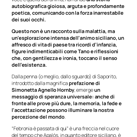
autobiografica gioiosa, arguta e profondamente
poetica, comunicando con la forza inarrestabile
dei suoi occhi.
Questo non è un racconto sulla malattia, ma
un’esplorazione intensa dell’animo siciliano, un
affresco di vita di paese tra ricordi d’infanzia,
figure indimenticabili come Tano e riflessioni
che, con gentilezza e ironia, toccano il senso
dell’esistenza.
Dalla penna (o meglio, dallo sguardo) di Saporito,
introdotto dalla magnifica
prefazione di
Simonetta Agnello Hornby
, emerge
un
messaggio di speranza universale: anche di
fronte alle prove più dure, la memoria, la fede e
l’accettazione possono illuminare la nostra
percezione del mondo
.
“Febronia è passata di qui” è una freccia nel cuore
del tempo che Apalós, in quanto editore siciliano, è