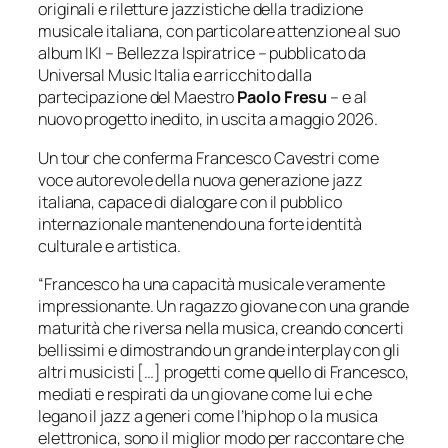
originali e riletture jazzistiche della tradizione
musicale italiana, con particolare attenzione al suo
album IKI – Bellezza Ispiratrice – pubblicato da
Universal Music Italia e arricchito dalla
partecipazione del Maestro
Paolo Fresu
– e al
nuovo progetto inedito, in uscita a maggio 2026.
Un tour che conferma Francesco Cavestri come
voce autorevole della nuova generazione jazz
italiana, capace di dialogare con il pubblico
internazionale mantenendo una forte identità
culturale e artistica.
“Francesco ha una capacità musicale veramente
impressionante. Un ragazzo giovane con una grande
maturità che riversa nella musica, creando concerti
bellissimi e dimostrando un grande interplay con gli
altri musicisti […] progetti come quello di Francesco,
mediati e respirati da un giovane come lui e che
legano il jazz a generi come l’hip hop o la musica
elettronica, sono il miglior modo per raccontare che