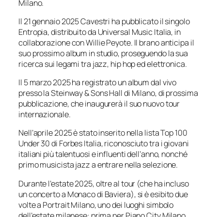
Milano.
Il 21 gennaio 2025 Cavestri ha pubblicato il singolo
Entropia
, distribuito da Universal Music Italia, in
collaborazione con Willie Peyote. Il brano anticipa il
suo prossimo album in studio, proseguendo la sua
ricerca sui legami tra jazz, hip hop ed elettronica.
Il 5 marzo 2025 ha registrato un album dal vivo
presso la Steinway & Sons Hall di Milano, di prossima
pubblicazione, che inaugurerà il suo nuovo tour
internazionale.
Nell’aprile 2025 è stato inserito nella lista
Top 100
Under 30
di
Forbes Italia
, riconosciuto tra i giovani
italiani più talentuosi e influenti dell’anno, nonché
primo musicista jazz a entrare nella selezione.
Durante l’estate 2025, oltre al tour (che ha incluso
un concerto a Monaco di Baviera), si è esibito due
volte a Portrait Milano, uno dei luoghi simbolo
dell’estate milanese: prima per Piano City Milano,