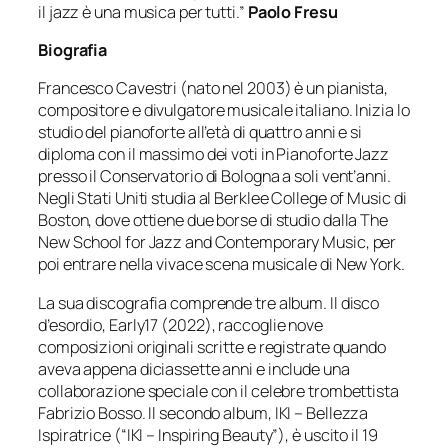
il jazz è una musica per tutti.”
Paolo Fresu
Biografia
Francesco Cavestri (nato nel 2003) è un pianista,
compositore e divulgatore musicale italiano. Inizia lo
studio del pianoforte all’età di quattro anni e si
diploma con il massimo dei voti in Pianoforte Jazz
presso il Conservatorio di Bologna a soli vent’anni.
Negli Stati Uniti studia al Berklee College of Music di
Boston, dove ottiene due borse di studio dalla The
New School for Jazz and Contemporary Music, per
poi entrare nella vivace scena musicale di New York.
La sua discografia comprende tre album. Il disco
d’esordio,
Early17
(2022), raccoglie nove
composizioni originali scritte e registrate quando
aveva appena diciassette anni e include una
collaborazione speciale con il celebre trombettista
Fabrizio Bosso. Il secondo album,
IKI – Bellezza
Ispiratrice
(“IKI – Inspiring Beauty”), è uscito il 19