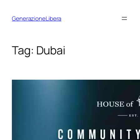
Vai
al
GenerazioneLibera
contenuto
Tag:
Dubai