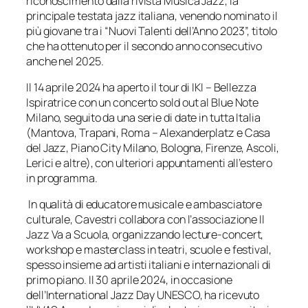
riconoscimento dalla rivista
Musica Jazz
, la
principale testata jazz italiana, venendo nominato il
più giovane tra i “Nuovi Talenti dell’Anno 2023”, titolo
che ha ottenuto per il secondo anno consecutivo
anche nel 2025.
Il 14 aprile 2024 ha aperto il tour di
IKI – Bellezza
Ispiratrice
con un concerto sold out al Blue Note
Milano, seguito da una serie di date in tutta Italia
(Mantova, Trapani, Roma – Alexanderplatz e Casa
del Jazz, Piano City Milano, Bologna, Firenze, Ascoli,
Lerici e altre), con ulteriori appuntamenti all’estero
in programma.
In qualità di educatore musicale e ambasciatore
culturale, Cavestri collabora con l’associazione
Il
Jazz Va a Scuola
, organizzando lecture-concert,
workshop e masterclass in teatri, scuole e festival,
spesso insieme ad artisti italiani e internazionali di
primo piano. Il 30 aprile 2024, in occasione
dell’International Jazz Day UNESCO, ha ricevuto