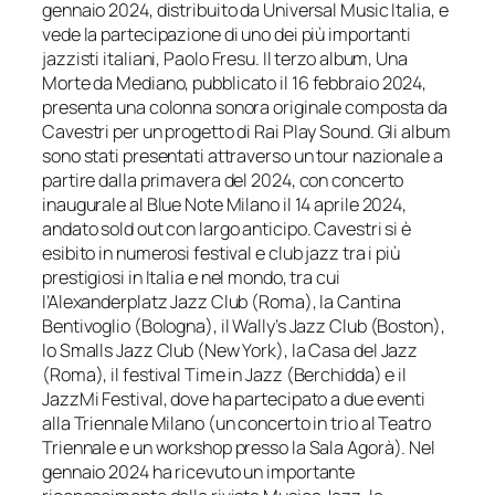
gennaio 2024, distribuito da Universal Music Italia, e
vede la partecipazione di uno dei più importanti
jazzisti italiani, Paolo Fresu. Il terzo album,
Una
Morte da Mediano
, pubblicato il 16 febbraio 2024,
presenta una colonna sonora originale composta da
Cavestri per un progetto di Rai Play Sound. Gli album
sono stati presentati attraverso un tour nazionale a
partire dalla primavera del 2024, con concerto
inaugurale al Blue Note Milano il 14 aprile 2024,
andato sold out con largo anticipo. Cavestri si è
esibito in numerosi festival e club jazz tra i più
prestigiosi in Italia e nel mondo, tra cui
l’Alexanderplatz Jazz Club (Roma), la Cantina
Bentivoglio (Bologna), il Wally’s Jazz Club (Boston),
lo Smalls Jazz Club (New York), la Casa del Jazz
(Roma), il festival Time in Jazz (Berchidda) e il
JazzMi Festival, dove ha partecipato a due eventi
alla Triennale Milano (un concerto in trio al Teatro
Triennale e un workshop presso la Sala Agorà). Nel
gennaio 2024 ha ricevuto un importante