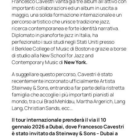
Francesco Cavestri vanta già tre album all’attivo con
importanti collaborazioni ed un album in uscita a
maggio, una solida formazione internazionale e un
percorso artistico che unisce tradizione jazz,
ricerca contemporanea e forte identità narrativa.
Diplomato in pianoforte jazz in Italia, ha
perfezionato i suoi studi negli Stati Uniti presso
il Berklee College of Music di Boston e grazie a borse
di studio alla New School for Jazz and
Contemporary Music di
New York.
A suggellare questo percorso, Cavestri è stato
recentemente incoronato ufficialmente Artista
Steinway & Sons, entrando a far parte della ristretta
famiglia che accoglie i più importanti pianisti al
mondo, tra cui Brad Mehldau, Martha Argerich, Lang
Lang, Christian Sands, ecc…
Il tour internazionale prenderà il via il 10
gennaio 2026 a Dubai, dove Francesco Cavestri
è stato invitato da Steinway & Sons – Dubai a