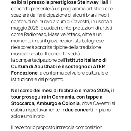
esibirsi presso la prestigiosa Steinway Hall
. Il
concerto presenterà un programma artistico che
spazierà dall’anticipazione di alcuni brani inediti
contenuti nel nuovo album di Cavestri, in uscita a
maggio 2026, e audaci reinterpretazioni di artisti
come Radiohead, Massive Attack, oltre a un
momento in cui il giovane pianista bolognese
rielaborerà sonorità tipiche della tradizione
musicale araba. Il concerto vedrà
la compartecipazione dell’
Istituto Italiano di
Cultura di Abu Dhabi e il sostegno di ATER
Fondazione
, a conferma del valore culturale e
istituzionale del progetto.
Nel corso dei mesi di febbraio e marzo 2026, il
tour proseguirà in Germania, con tappe a
Stoccarda, Amburgo e Colonia,
dove Cavestri si
esibirà rispettivamente in
due concerti
in piano
solo e uno in trio.
Il repertorio proposto intreccia composizioni