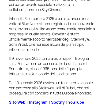
poi per un evento speciale realizzato in
collaborazione con Sky Cinema.
Infine, il 23 settembre 2025 è tornato ancora una
volta al Blue Note Milano, registrando un nuovo sold
out e invitando Malika Ayane come ospite speciale a
sorpresa. In quella serata, Cavestri è stato
ufficialmente accolto nel roster degli Steinway &
Sons Artist, che riunisce alcuni dei pianisti più
influenti al mondo.
Il 9 novembre 2025 torna a esibirsi per il Bologna
Jazz Festival con un concerto in duo al fianco di
Enrico Intra, classe 1935, una delle figure più
influenti e rivoluzionarie del jazz italiano.
Dal 10 gennaio 2026 avvierà un tour internazionale
con partenza alla Steinway Hall di Dubai, che poi
proseguirà con concerti in tutta Europa e non solo.
Sito Web
|
Instagram
|
Spotify
|
YouTube
|