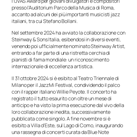
l’IJVAS Award per giovani divulgatori e compositori
presso l’Auditorium Parco della Musica di Roma,
accanto ad alcuni dei più importanti musicisti jazz
italiani, tra cui Stefano Bollani.
Nel settembre 2024 ha avviato la collaborazione con
Steinway & Sons Italia, esibendosi in diversi eventi,
venendo poi ufficialmente nominato Steinway Artist,
entrando a far parte di una ristretta cerchia di
pianisti di fama mondiale: un riconoscimento
internazionale di eccellenza artistica.
Il 31 ottobre 2024 si è esibito al Teatro Triennale di
Milano per il JazzMi Festival, condividendo il palco
con il rapper italiano Willie Peyote. Il concerto ha
registrato il tutto esaurito con oltre un mese di
anticipo e ha visto la prima esecuzione dal vivo della
loro collaborazione inedita, successivamente
pubblicata come singolo. A fine novembre si è
esibito a Villa d’Este, sul Lago di Como, inaugurando
una rassegna di concerti curata da Blue Note