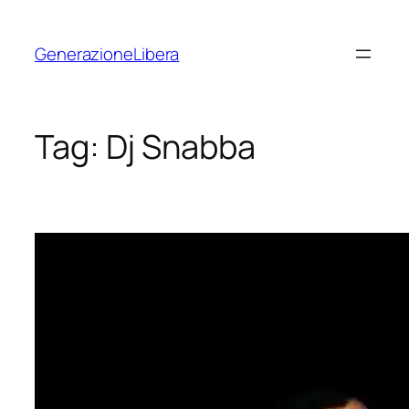
Vai
al
GenerazioneLibera
contenuto
Tag:
Dj Snabba