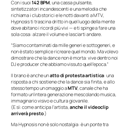
Con i suoi
142 BPM
, una cassa pulsante,
sintetizzatori incandescenti e una melodia che
richiama i club storici e le notti davanti a MTV,
Hypnosis
ti trascina dritto in quel luogo della mente
dove abitano i ricordi più vivi — e ti spinge a fare una
sola cosa: alzare il volume e lasciarti andare.
“Siamo contaminati da mille generi e sottogeneri, e
non è stato semplice ricreare quel mondo. Ma volevo
dimostrare che la dance non è morta: vive dentro noi
DJ e producer che abbiamo vissuto quell’epoca.”
Il brano è anche un
atto di protesta artistica
: una
risposta a chi sostiene che la dance sia finita, e allo
stesso tempo un omaggio a
MTV
, canale che ha
formato un’intera generazione mescolando musica,
immaginario visivo e cultura giovanile.
(E sì: come anticipa l’artista,
anche il videoclip
arriverà presto
.)
Ma
Hypnosis
non è solo nostalgia: è un ponte tra