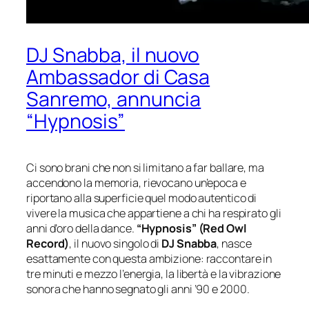
DJ Snabba, il nuovo
Ambassador di Casa
Sanremo, annuncia
“Hypnosis”
Ci sono brani che non si limitano a far ballare, ma
accendono la memoria, rievocano un’epoca e
riportano alla superficie quel modo autentico di
vivere la musica che appartiene a chi ha respirato gli
anni d’oro della dance.
“Hypnosis” (Red Owl
Record)
, il nuovo singolo di
DJ Snabba
, nasce
esattamente con questa ambizione: raccontare in
tre minuti e mezzo l’energia, la libertà e la vibrazione
sonora che hanno segnato gli anni ’90 e 2000.