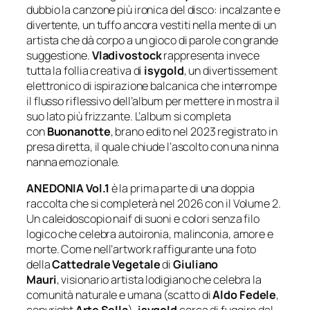
dubbio la canzone più ironica del disco: incalzante e
divertente, un tuffo ancora vestiti nella mente di un
artista che dà corpo a un gioco di parole con grande
suggestione.
Vladivostock
rappresenta invece
tutta la follia creativa di
isygold
, un divertissement
elettronico di ispirazione balcanica che interrompe
il flusso riflessivo dell’album per mettere in mostra il
suo lato più frizzante. L’album si completa
con
Buonanotte
, brano edito nel 2023 registrato in
presa diretta, il quale chiude l’ascolto con una ninna
nanna emozionale.
ANEDONIA Vol.1
è la prima parte di una doppia
raccolta che si completerà nel 2026 con il Volume 2.
Un caleidoscopio naif di suoni e colori senza filo
logico che celebra autoironia, malinconia, amore e
morte. Come nell’artwork raffigurante una foto
della
Cattedrale Vegetale
di
Giuliano
Mauri
,
visionario artista lodigiano che celebra la
comunità naturale e umana
(scatto di
Aldo Fedele
,