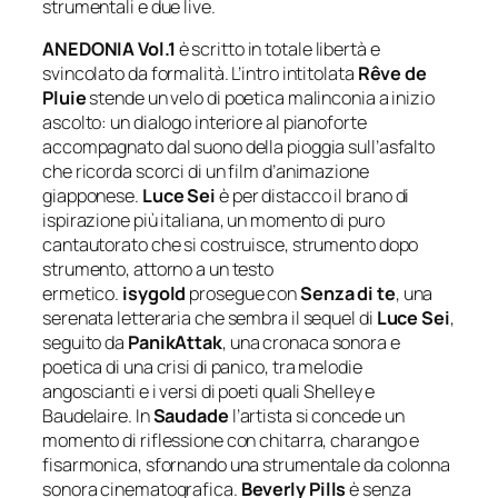
strumentali e due live.
ANEDONIA Vol.1
è scritto in totale libertà e
svincolato da formalità. L’intro intitolata
Rêve de
Pluie
stende un velo di poetica malinconia a inizio
ascolto: un dialogo interiore al pianoforte
accompagnato dal suono della pioggia sull’asfalto
che ricorda scorci di un film d’animazione
giapponese.
Luce Sei
è per distacco il brano di
ispirazione più italiana, un momento di puro
cantautorato che si costruisce, strumento dopo
strumento, attorno a un testo
ermetico.
isygold
prosegue con
Senza di te
, una
serenata letteraria che sembra il sequel di
Luce Sei
,
seguito da
PanikAttak
, una cronaca sonora e
poetica di una crisi di panico, tra melodie
angoscianti e i versi di poeti quali Shelley e
Baudelaire. In
Saudade
l’artista si concede un
momento di riflessione con chitarra, charango e
fisarmonica, sfornando una strumentale da colonna
sonora cinematografica.
Beverly Pills
è senza