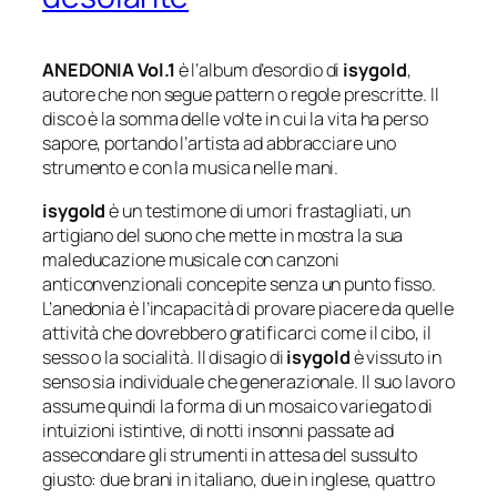
ANEDONIA Vol.1
è l’album d’esordio di
isygold
,
autore che non segue pattern o regole prescritte. Il
disco è la somma delle volte in cui la vita ha perso
sapore, portando l’artista ad abbracciare uno
strumento e con la musica nelle mani.
isygold
è un testimone di umori frastagliati, un
artigiano del suono che mette in mostra la sua
maleducazione musicale con canzoni
anticonvenzionali concepite senza un punto fisso.
L’anedonia è l’incapacità di provare piacere da quelle
attività che dovrebbero gratificarci come il cibo, il
sesso o la socialità. Il disagio di
isygold
è vissuto in
senso sia individuale che generazionale. Il suo lavoro
assume quindi la forma di
un mosaico variegato di
intuizioni istintive, di notti insonni passate ad
assecondare gli strumenti in attesa del sussulto
giusto: due brani in italiano, due in inglese, quattro