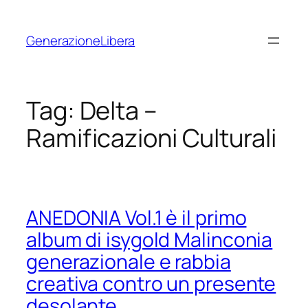
Vai
al
GenerazioneLibera
contenuto
Tag:
Delta –
Ramificazioni Culturali
ANEDONIA Vol.1 è il primo
album di isygold Malinconia
generazionale e rabbia
creativa contro un presente
desolante