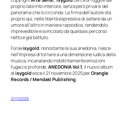
copyright
Arte Sella
),
isygold
cerca di fuggire dal
proprio labirinto interiore, senza però privarsi del
panorama che lo circonda. La firma dell’autore sta
proprio qui, nella libertà espressiva di saltare da un
umore all’altro in maniera rapsodica, rendendolo
imprevedibile e svincolato da qualsiasi percorso
netto e già battuto.
Forse
isygold
, nonostante la sua anedonia, riesce
nell’impresa di tornare a una dimensione ludica della
musica, incanalando indistintamente emozioni
fugaci e profonde.
ANEDONIA Vol.1
, il nuovo album
di
isygold
esce il 21 novembre 2025 per
Orangle
Records / Mendaki Publishing
.
21/11/2025