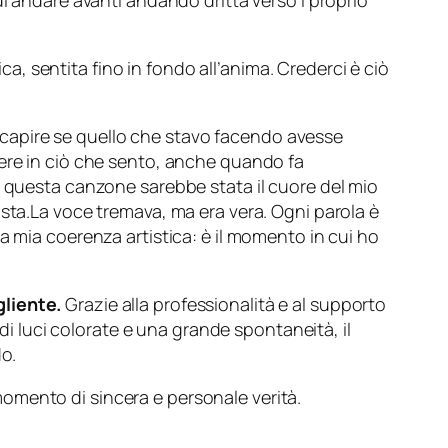
di andare avanti andando dritta verso i proprio
ica, sentita fino in fondo all’anima. Crederci è ciò
 capire se quello che stavo facendo avesse
dere in ciò che sento, anche quando fa
e questa canzone sarebbe stata il cuore del mio
ista.La voce tremava, ma era vera. Ogni parola è
a mia coerenza artistica: è il momento in cui ho
gliente.
Grazie alla professionalità e al supporto
 di luci colorate e una grande spontaneità, il
do.
mento di sincera e personale verità.