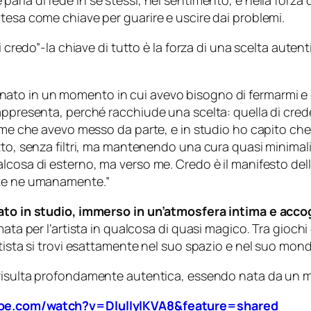
arla di fede in sé stessi, nel sentimento, e nella forza 
tesa come chiave per guarire e uscire dai problemi.
 credo”-la chiave di tutto è la forza di una scelta autent
nato in un momento in cui avevo bisogno di fermarmi e
rappresenta, perché racchiude una scelta: quella di cre
i me che avevo messo da parte, e in studio ho capito ch
tto, senza filtri, ma mantenendo una cura quasi minimal
lcosa di esterno, ma verso me. Credo è il manifesto dell
nte ne umanamente.”
rato in studio, immerso in un’atmosfera intima e acco
ata per l’artista in qualcosa di quasi magico. Tra giochi
rtista si trovi esattamente nel suo spazio e nel suo mon
isulta profondamente autentica, essendo nata da un mo
ube.com/watch?v=DlulIylKVA8&feature=shared