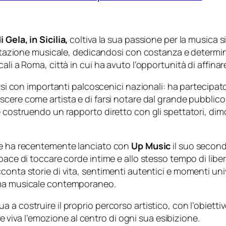
 Gela, in Sicilia,
coltiva la sua passione per la musica s
pretazione musicale, dedicandosi con costanza e determin
ali a Roma, città in cui ha avuto l’opportunità di affina
rsi con importanti palcoscenici nazionali: ha partecipato
cere come artista e di farsi notare dal grande pubblico. 
e costruendo un rapporto diretto con gli spettatori, dim
lde ha recentemente lanciato con
Up Music
il suo secon
pace di toccare corde intime e allo stesso tempo di liber
onta storie di vita, sentimenti autentici e momenti univer
rama musicale contemporaneo.
 costruire il proprio percorso artistico, con l’obiettivo
iva l’emozione al centro di ogni sua esibizione.