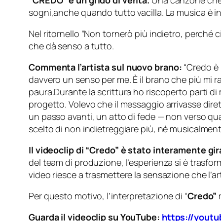
“CREDO” è un grido di verità.
Una canzone che p
sogni,anche quando tutto vacilla. La musica è in
Nel ritornello “Non tornerò più indietro, perché ci
che dà senso a tutto.
Commenta l’artista sul nuovo brano:
“Credo è 
davvero un senso per me. È il brano che più mi 
paura.Durante la scrittura ho riscoperto parti d
progetto. Volevo che il messaggio arrivasse dire
un passo avanti, un atto di fede — non verso qua
scelto di non indietreggiare più, né musicalme
Il videoclip di “Credo” è stato interamente gi
del team di produzione, l’esperienza si è trasform
video riesce a trasmettere la sensazione che l’a
Per questo motivo, l’interpretazione di “
Credo”
r
Guarda il videoclip su YouTube:
https://yout