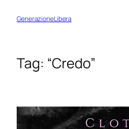
Vai
al
GenerazioneLibera
contenuto
Tag:
“Credo”