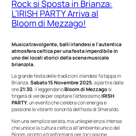
Rock si Sposta in Brianza:
L’IRISH PARTY Arriva al
Bloom di Mezzago!
Musica travolgente, balli irlandesi e l’autentica
atmosfera celtica per una festa imperdibile in
uno dei locali storici della scena musicale
brianzola.
La grande festa delle tradizioni irlandesi fa tappa in
Brianza.
Sabato 15 Novembre 2025
, a partire dalle
ore
21:30
, il leggendario
Bloom di Mezzago
si
tingerà di verde per ospitare l’attesissimo
IRISH
PARTY
, un evento che celebra con energia e
passione le vibranti sonorità dell’Isola di Smeraldo.
Non una semplice serata, ma un’esperienza intensa
che unisce la cultura celtica all’ambiente unico del
Bloom, pronto a trasformarsi per l’occasione.