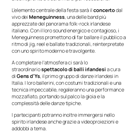
L’elemento centrale della festa sarà il
concerto
dal
vivo dei
Meneguinness
, una delle band più
apprezzate del panorama folk-rock irlandese
italiano. Con il loro sound energico e contagioso, i
Meneguinness promettono di far ballare il pubblico a
ritmo di jig, reel e ballate tradizionali, reinterpretate
con uno spirito moderno e travolgente.
A completare l’atmosfera ci sarà lo
straordinario
spettacolo di balli irlandesi
a cura
di
Gens d’Ys
, il primo gruppo di danze irlandesi in
Italia. I loro ballerini, con costumi tradizionali e una
tecnica impeccabile, regaleranno una performance
mozzafiato, portando sul palco la gioia e la
complessità delle danze tipiche.
I partecipanti potranno inoltre immergersi nello
spirito irlandese anche grazie a videoproiezioni e
addobbi a tema.