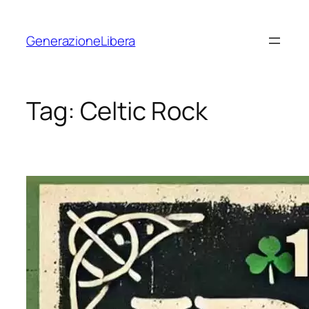
Vai
al
GenerazioneLibera
contenuto
Tag:
Celtic Rock