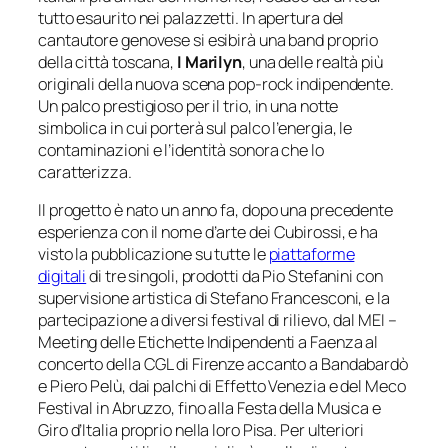
tutto esaurito nei palazzetti. In apertura del
cantautore genovese si esibirà una band proprio
della città toscana,
I Marilyn
, una delle realtà più
originali della nuova scena pop-rock indipendente.
Un palco prestigioso per il trio, in una notte
simbolica in cui porterà sul palco l’energia, le
contaminazioni e l’identità sonora che lo
caratterizza.
Il progetto è nato un anno fa, dopo una precedente
esperienza con il nome d’arte dei Cubirossi, e ha
visto la pubblicazione su tutte le
piattaforme
digitali
di tre singoli, prodotti da Pio Stefanini con
supervisione artistica di Stefano Francesconi, e la
partecipazione a diversi festival di rilievo, dal
MEI –
Meeting delle Etichette Indipendenti
a Faenza al
concerto della CGL di Firenze accanto a Bandabardò
e Piero Pelù, dai palchi di
Effetto Venezia
e del
Meco
Festival
in Abruzzo, fino alla Festa della Musica e
Giro d’Italia proprio nella loro Pisa. Per ulteriori