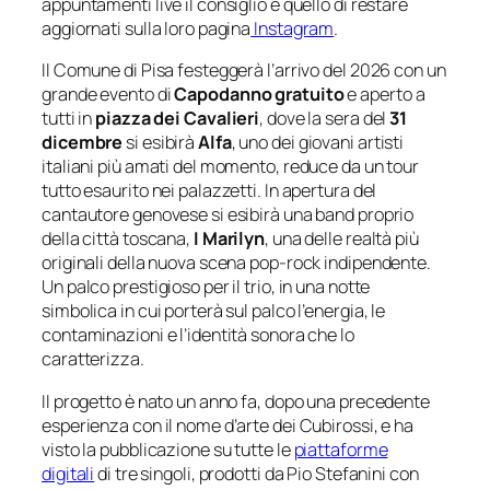
appuntamenti live il consiglio è quello di restare
aggiornati sulla loro pagina
Instagram
.
Il Comune di Pisa festeggerà l’arrivo del 2026 con un
grande evento di
Capodanno gratuito
e aperto a
tutti in
piazza dei Cavalieri
, dove la sera del
31
dicembre
si esibirà
Alfa
, uno dei giovani artisti
italiani più amati del momento, reduce da un tour
tutto esaurito nei palazzetti. In apertura del
cantautore genovese si esibirà una band proprio
della città toscana,
I Marilyn
, una delle realtà più
originali della nuova scena pop-rock indipendente.
Un palco prestigioso per il trio, in una notte
simbolica in cui porterà sul palco l’energia, le
contaminazioni e l’identità sonora che lo
caratterizza.
Il progetto è nato un anno fa, dopo una precedente
esperienza con il nome d’arte dei Cubirossi, e ha
visto la pubblicazione su tutte le
piattaforme
digitali
di tre singoli, prodotti da Pio Stefanini con