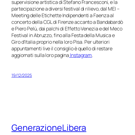
supervisione artistica di Stefano Francesconi, e la
partecipazione a diversi festival di rilievo, dal
MEI –
Meeting delle Etichette Indipendenti
a Faenza al
concerto della CGL di Firenze accanto a Bandabardò
e Piero Pelù, dai palchi di
Effetto Venezia
e del
Meco
Festival
in Abruzzo, fino alla Festa della Musica e
Giro d’Italia proprio nella loro Pisa. Per ulteriori
appuntamenti live il consiglio è quello di restare
aggiornati sulla loro pagina
Instagram
.
19/12/2025
GenerazioneLibera