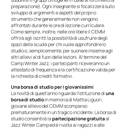
suddivisi in gruppi omogenei in base al loro livello di
preparazione). Ogni insegnante si focalizzer
à
sullo
sviluppo di argomenti e aspetti del proprio
strumento che generalmente non vengono
affrontati durante le ore di lezione curriculare.
Come sempre, inoltre, nelle ore libere il CEMM
offrir
à
agli iscritti la possibilità di usufruire degli
spazi della scuola per chi vuole approfondire lo
studio o, semplicemente, per suonare insieme agli
altri allievi al di fuori delle lezioni. Al termine del
Camp Winter Jazz, i partecipanti riceveranno un
attestato di frequenza e la certificazione valida per
la richiesta di crediti formativi.
Una borsa di studio per i giovanissimi
La novità di quest’anno riguarda l’istituzione di
una
borsa di studio
in memoria di Mattia Liguori,
giovane allievo del CEMM scomparso
prematuramente in un tragico incidente. La borsa di
studio consentirà la
partecipazione gratuita
al
Jazz Winter Camp ed è rivolta ai ragazzi e alle