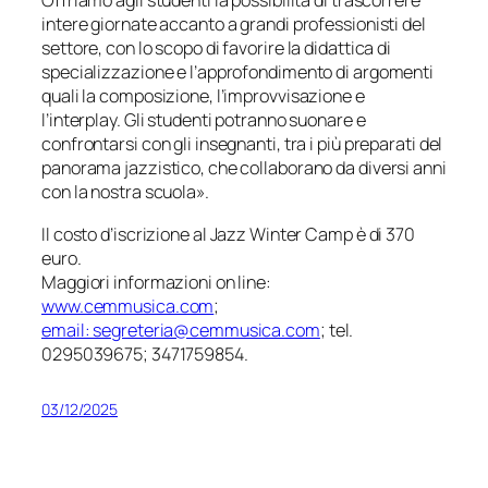
Offriamo agli studenti la possibilità di trascorrere
intere giornate accanto a grandi professionisti del
settore, con lo scopo di favorire la didattica di
specializzazione e l’approfondimento di argomenti
quali la composizione, l’improvvisazione e
l’interplay. Gli studenti potranno suonare e
confrontarsi con gli insegnanti, tra i più preparati del
panorama jazzistico, che collaborano da diversi anni
con la nostra scuola».
Il costo d’iscrizione al Jazz Winter Camp è di 370
euro.
Maggiori informazioni on line:
www.cemmusica.com
;
email: segreteria@cemmusica.com
; tel.
0295039675; 3471759854.
03/12/2025