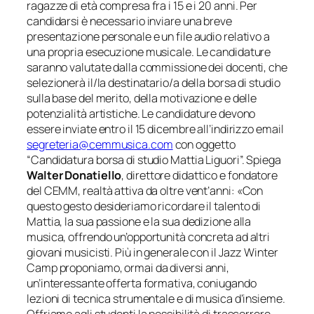
ragazze di età compresa fra i 15 e i 20 anni. Per
candidarsi è necessario inviare una breve
presentazione personale e un file audio relativo a
una propria esecuzione musicale. Le candidature
saranno valutate dalla commissione dei docenti, che
selezionerà il/la destinatario/a della borsa di studio
sulla base del merito, della motivazione e delle
potenzialità artistiche. Le candidature devono
essere inviate entro il 15 dicembre all’indirizzo email
segreteria@cemmusica.com
con oggetto
“Candidatura borsa di studio Mattia Liguori”. Spiega
Walter Donatiello
, direttore didattico e fondatore
del CEMM, realtà attiva da oltre vent’anni:
«Con
questo gesto desideriamo ricordare il talento di
Mattia, la sua passione e la sua dedizione alla
musica, offrendo un’opportunità concreta ad altri
giovani musicisti. Più in generale con il Jazz Winter
Camp proponiamo, ormai da diversi anni,
un’interessante offerta formativa, coniugando
lezioni di tecnica strumentale e di musica d’insieme.