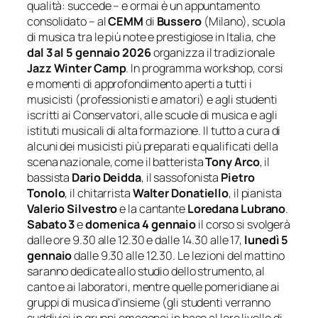
qualità: succede – e ormai è un appuntamento
consolidato – al
CEMM
di
Bussero
(Milano), scuola
di musica tra le pi
ù
note e prestigiose in Italia, che
dal 3 al 5 gennaio 2026
organizza il tradizionale
Jazz Winter Camp
. In programma workshop, corsi
e momenti di approfondimento aperti a tutti i
musicisti (professionisti e amatori) e agli studenti
iscritti ai Conservatori, alle scuole di musica e agli
istituti musicali di alta formazione. Il tutto a cura di
alcuni dei musicisti pi
ù
preparati e qualificati della
scena nazionale, come il batterista
Tony Arco
, il
bassista
Dario Deidda
, il sassofonista
Pietro
Tonolo
, il chitarrista
Walter Donatiello
, il pianista
Valerio Silvestro
e la cantante
Loredana Lubrano
.
Sabato 3
e
domenica 4 gennaio
il corso si svolgerà
dalle ore 9.30 alle 12.30 e dalle 14.30 alle 17,
lunedì 5
gennaio
dalle 9.30 alle 12.30. Le lezioni del mattino
saranno dedicate allo studio dello strumento, al
canto e ai laboratori, mentre quelle pomeridiane ai
gruppi di musica d’insieme (gli studenti verranno