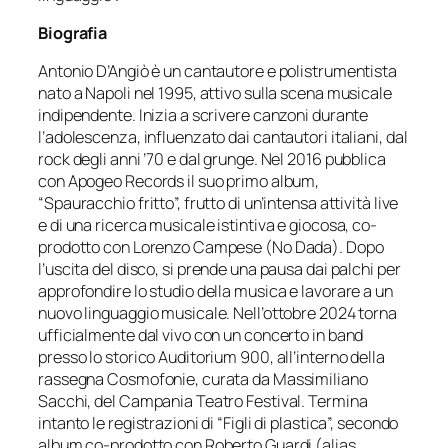
Biografia
Antonio D’Angiò è un cantautore e polistrumentista
nato a Napoli nel 1995, attivo sulla scena musicale
indipendente. Inizia a scrivere canzoni durante
l’adolescenza, influenzato dai cantautori italiani, dal
rock degli anni ’70 e dal grunge. Nel 2016 pubblica
con Apogeo Records il suo primo album,
“Spauracchio fritto”, frutto di un’intensa attività live
e di una ricerca musicale istintiva e giocosa, co-
prodotto con Lorenzo Campese (No Dada). Dopo
l’uscita del disco, si prende una pausa dai palchi per
approfondire lo studio della musica e lavorare a un
nuovo linguaggio musicale. Nell’ottobre 2024 torna
ufficialmente dal vivo con un concerto in band
presso lo storico Auditorium 900, all’interno della
rassegna Cosmofonie, curata da Massimiliano
Sacchi, del Campania Teatro Festival. Termina
intanto le registrazioni di “Figli di plastica”, secondo
album co-prodotto con Roberto Guardi (alias