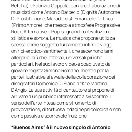
Befolko) e Fabrizio Coppola, con la collaborazione di
musicisti come Antonio Barberio (Dignità Autonome
Di Prostituzione, Maradonas), Emanuele De Luca
(Primo Amore), che mescola atmosfere Progressive
Rock, Alternative e Pop, segnando un’evoluzione
stilistica e sonora. La musica che propone utilizza
spesso come soggetto turbamenti intimi e viaggi
onirici-erotico-sentimentali, che secernono temi
allegorici più che letterali, universali più che
particolari. Nel suo lavoro video è coadiuvato dal
giovane regista Simone Romano, mentre per la
parte illustrativa si avvale della collaborazione dei
disegnatori Domenico Di Francia “K” e Martina
D’Angiò. La sua attività di cantautore si propone di
arrivare a un pubblico interessato a sviscerare il
senso dell’arte intesa come strumento di
provocazione, di tortuosa indagine psicologica e non
come passiva e scorrevole fruizione.
“Buenos Aires” è il nuovo singolo di Antonio