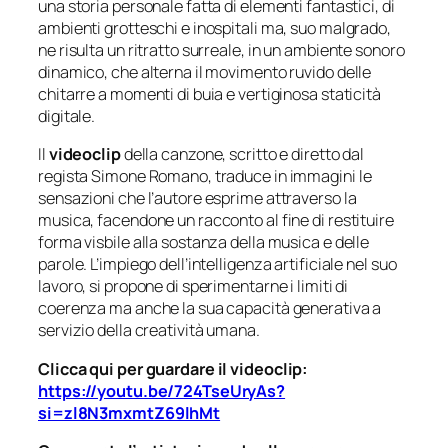
una storia personale fatta di elementi fantastici, di
ambienti grotteschi e inospitali ma, suo malgrado,
ne risulta un ritratto surreale, in un ambiente sonoro
dinamico, che alterna il movimento ruvido delle
chitarre a momenti di buia e vertiginosa staticità
digitale.
Il
videoclip
della canzone, scritto e diretto dal
regista Simone Romano, traduce in immagini le
sensazioni che l’autore esprime attraverso la
musica, facendone un racconto al fine di restituire
forma visbile alla sostanza della musica e delle
parole. L’impiego dell’intelligenza artificiale nel suo
lavoro, si propone di sperimentarne i limiti di
coerenza ma anche la sua capacità generativa a
servizio della creatività umana.
Clicca qui per guardare il videoclip:
https://youtu.be/724TseUryAs?
si=zl8N3mxmtZ69lhMt