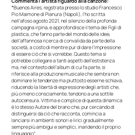
Commenta l’artista riguardo alla canzone:
“
Buenos Aires
, regstrata presso lo studio
Francesco
Pio Maimone
di Pianura (Napoli), l’ho scritta
nell’afoso agosto 2021, nel silenzio della profonda
campagna irpina, e approfondisce il tema dei
Figli di
plastica
, che fanno parte del mondo delle idee,
dell’affannosa ricerca di convalida da parte della
società, a costo di mentire pur di dare l’impressione
di essere ciò che si vorrebbe. Questo tema si
potrebbe collegare a tanti aspetti dell’estistenza
ma, nel contesto dell’album di cui fa parte, si
riferisce alla produzione musicale che sembra non
dominare le tendenze ma piuttosto esserne schiava,
riducendo la libertà di espressione degli artisti che,
più o meno consciamente, tendono a una sottile
autocensura. Vittima e complice di questa dinamica
è lo stesso
Autore
del brano che, pur cercando di
distinguersi da ciò che racconta, comincia a
lanciarsi in ambienti sonori e lirici gradualmente
sempre più ambigui e semplici, inaridendo il proprio
linguaggio”.