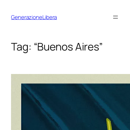
Vai
al
GenerazioneLibera
contenuto
Tag:
“Buenos Aires”