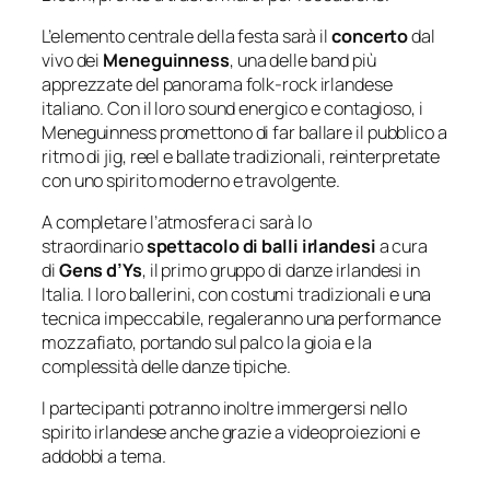
L’elemento centrale della festa sarà il
concerto
dal
vivo dei
Meneguinness
, una delle band più
apprezzate del panorama folk-rock irlandese
italiano. Con il loro sound energico e contagioso, i
Meneguinness promettono di far ballare il pubblico a
ritmo di jig, reel e ballate tradizionali, reinterpretate
con uno spirito moderno e travolgente.
A completare l’atmosfera ci sarà lo
straordinario
spettacolo di balli irlandesi
a cura
di
Gens d’Ys
, il primo gruppo di danze irlandesi in
Italia. I loro ballerini, con costumi tradizionali e una
tecnica impeccabile, regaleranno una performance
mozzafiato, portando sul palco la gioia e la
complessità delle danze tipiche.
I partecipanti potranno inoltre immergersi nello
spirito irlandese anche grazie a videoproiezioni e
addobbi a tema.