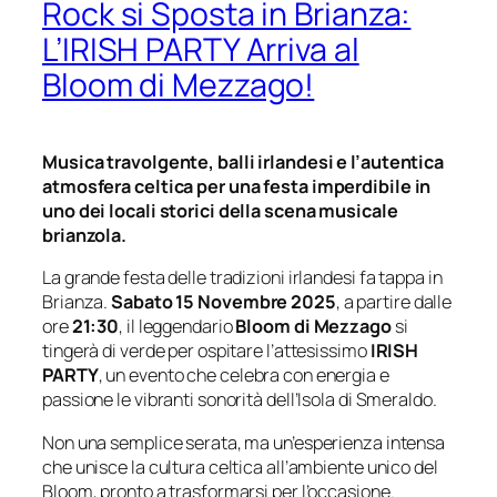
Rock si Sposta in Brianza:
L’IRISH PARTY Arriva al
Bloom di Mezzago!
Musica travolgente, balli irlandesi e l’autentica
atmosfera celtica per una festa imperdibile in
uno dei locali storici della scena musicale
brianzola.
La grande festa delle tradizioni irlandesi fa tappa in
Brianza.
Sabato 15 Novembre 2025
, a partire dalle
ore
21:30
, il leggendario
Bloom di Mezzago
si
tingerà di verde per ospitare l’attesissimo
IRISH
PARTY
, un evento che celebra con energia e
passione le vibranti sonorità dell’Isola di Smeraldo.
Non una semplice serata, ma un’esperienza intensa
che unisce la cultura celtica all’ambiente unico del
Bloom, pronto a trasformarsi per l’occasione.