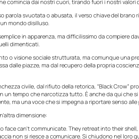
ne comincia dai nostri cuori, tirando fuori i nostri valori
so parola svuotata o abusata, il verso chiave del brano ri
 un mondo disilluso.
 semplice in apparenza, ma difficilissimo da compiere d
uelli dimenticati.
o o visione sociale strutturata, ma comunque una presa 
ssa dalle piazze, ma dal recupero della propria coscienza
ezza civile, dal rifiuto della retorica, “Black Crow” pr
 in un tempo che narcotizza tutto. È anche da qui che s
e, ma una voce che si impegna a riportare senso alle 
un’altra dimensione:
to face can’t communicate. They retreat into their shell
ccia non si riesce a comunicare. Si chiudono nel loro g