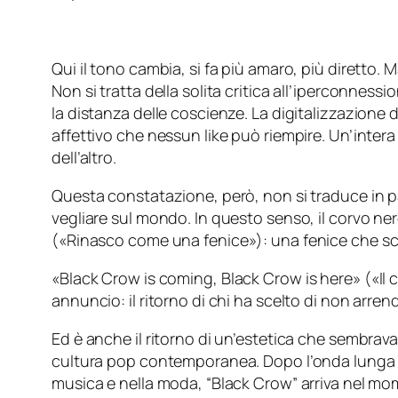
Qui il tono cambia, si fa più amaro, più diretto.
Non si tratta della solita critica all’iperconnessi
la distanza delle coscienze. La digitalizzazione 
affettivo che nessun like può riempire. Un’intera 
dell’altro.
Questa constatazione, però, non si traduce in pas
vegliare sul mondo. In questo senso, il corvo ne
(«
Rinasco come una fenice
»): una fenice che sce
«
Black Crow is coming, Black Crow is here
» (
«Il 
annuncio: il ritorno di chi ha scelto di non arrend
Ed è anche il ritorno di un’estetica che sembrava
cultura pop contemporanea. Dopo l’onda lunga di B
musica e nella moda, “Black Crow” arriva nel mom