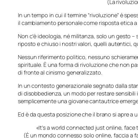
(La rivoluzio
In un tempo in cui il termine “rivoluzione” è spes
il cambiamento personale come risposta etica a
Non c’è ideologia, né militanza, solo un gesto –
riposto e chiuso i nostri valori, quelli autentici, q
Nessun riferimento politico, nessuno schierament
spirituale. È una forma di rivoluzione che non pa
di fronte al cinismo generalizzato.
In un contesto generazionale segnato dalla stanch
di disobbedienza, un modo per restare sensibili
semplicemente una giovane cantautrice emergent
Ed è da questa posizione che il brano si apre a 
«It’s a world connected just online, face 
(È un mondo connesso solo online, faccia a fa