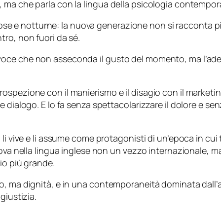
 ma che parla con la lingua della psicologia contempor
nziose e notturne: la nuova generazione non si racconta p
ro, non fuori da sé.
oce che non asseconda il gusto del momento, ma l’ades
spezione con il manierismo e il disagio con il marketing
 dialogo. E lo fa senza spettacolarizzare il dolore e se
li vive e li assume come protagonisti di un’epoca in cui
rova nella lingua inglese non un vezzo internazionale, ma
io più grande.
o, ma dignità, e in una contemporaneità dominata dall’a
giustizia.