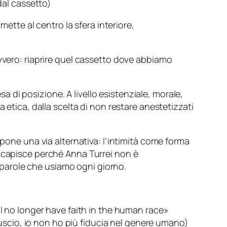
 dal cassetto)
mette al centro la sfera interiore,
avvero: riaprire quel cassetto dove abbiamo
di posizione. A livello esistenziale, morale,
 etica, dalla scelta di non restare anestetizzati
opone una via alternativa: l’intimità come forma
i capisce perché Anna Turrei non è
parole che usiamo ogni giorno.
, I no longer have faith in the human race»
uscio, io non ho più fiducia nel genere umano)