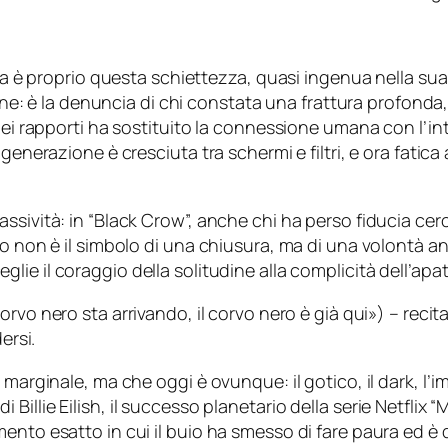
 Ma è proprio questa schiettezza, quasi ingenua nella sua 
one: è la denuncia di chi constata una frattura profonda, q
dei rapporti ha sostituito la connessione umana con l’in
generazione è cresciuta tra schermi e filtri, e ora fatica 
sività: in “Black Crow”, anche chi ha perso fiducia cerc
ro non è il simbolo di una chiusura, ma di una volontà a
glie il coraggio della solitudine alla complicità dell’apat
corvo nero sta arrivando, il corvo nero è già qui»
) – recit
ersi.
 marginale, ma che oggi è ovunque: il gotico, il dark, l’i
illie Eilish, il successo planetario della serie
Netflix
“M
ento esatto in cui il buio ha smesso di fare paura ed è 