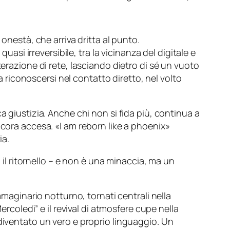
onestà, che arriva dritta al punto.
uasi irreversibile, tra la vicinanza del digitale e
terazione di rete, lasciando dietro di sé un vuoto
a riconoscersi nel contatto diretto, nel volto
a giustizia. Anche chi non si fida più, continua a
ncora accesa. «
I am reborn like a phoenix
»
ia.
a il ritornello – e non è una minaccia, ma un
mmaginario notturno, tornati centrali nella
ercoledì” e il revival di atmosfere cupe nella
diventato un vero e proprio linguaggio. Un