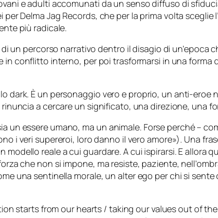
iovani e adulti accomunati da un senso diffuso di sfidu
ei per
Delma Jag Records
, che per la prima volta sceglie 
ente più radicale.
a di un percorso narrativo dentro il disagio di un’epoca 
in conflitto interno, per poi trasformarsi in una forma di
lo dark. È un personaggio vero e proprio, un anti-eroe 
 rinuncia a cercare un significato, una direzione, una for
sia un essere umano, ma un animale. Forse perché – come
sono i veri supereroi, loro danno il vero amore
»). Una fras
modello reale a cui guardare. A cui ispirarsi. E allora q
orza che non si impone, ma resiste, paziente, nell’ombra.
come una sentinella morale, un alter ego per chi si sent
ion starts from our hearts / taking our values out of th