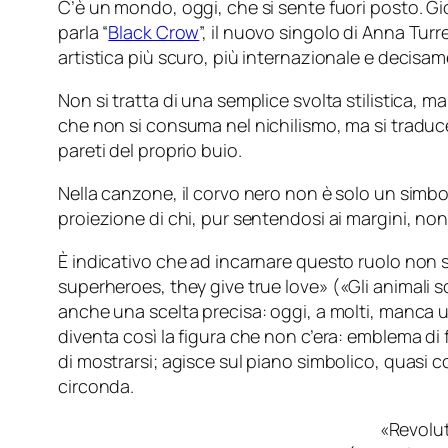
C’è un mondo, oggi, che si sente fuori posto. G
parla “
Black Crow
”, il nuovo singolo di Anna Turr
artistica più scuro, più internazionale e decisam
Non si tratta di una semplice svolta stilistica, m
che non si consuma nel nichilismo, ma si traduce 
pareti del proprio buio.
Nella canzone, il corvo nero non è solo un simbo
proiezione di chi, pur sentendosi ai margini, non
È indicativo che ad incarnare questo ruolo non 
superheroes, they give true love
» («
Gli animali 
anche una scelta precisa: oggi, a molti, manca un 
diventa così la figura che non c’era: emblema di f
di mostrarsi; agisce sul piano simbolico, quasi 
circonda.
«Revolut