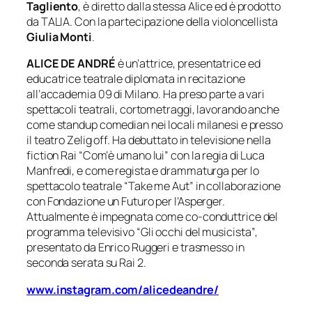
Tagliento
, è diretto dalla stessa Alice ed è prodotto
da TALIA. Con la partecipazione della violoncellista
Giulia Monti
.
ALICE DE ANDRÉ
è un’attrice, presentatrice ed
educatrice teatrale diplomata in recitazione
all’accademia 09 di Milano. Ha preso parte a vari
spettacoli teatrali, cortometraggi, lavorando anche
come standup comedian nei locali milanesi e presso
il teatro Zelig off. Ha debuttato in televisione nella
fiction Rai “
Com’è umano lui
” con la regia di Luca
Manfredi, e come regista e drammaturga per lo
spettacolo teatrale “
Take me Aut
” in collaborazione
con Fondazione un Futuro per l’Asperger.
Attualmente è impegnata come co-conduttrice del
programma televisivo “
Gli occhi del musicista”
,
presentato da Enrico Ruggeri e trasmesso in
seconda serata su Rai 2.
www.instagram.com/alicedeandre/