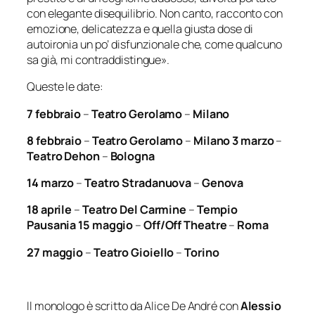
con elegante disequilibrio. Non canto, racconto con
emozione, delicatezza e quella giusta dose di
autoironia un po’ disfunzionale che, come qualcuno
sa già, mi contraddistingue
».
Queste le date:
7 febbraio
–
Teatro Gerolamo
–
Milano
8 febbraio
–
Teatro Gerolamo
–
Milano 3 marzo
–
Teatro Dehon
–
Bologna
14 marzo
–
Teatro Stradanuova
–
Genova
18 aprile
–
Teatro Del Carmine
–
Tempio
Pausania 15 maggio
–
Off/Off Theatre
–
Roma
27 maggio
–
Teatro Gioiello
–
Torino
Il monologo è scritto da Alice De André con
Alessio