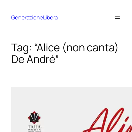
Vai
al
GenerazioneLibera
contenuto
Tag:
“Alice (non canta)
De André”