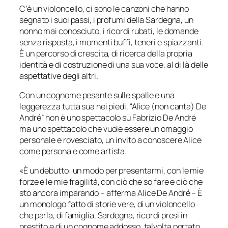
C’è un violoncello, ci sono le canzoni che hanno
segnato i suoi passi, i profumi della Sardegna, un
nonno mai conosciuto, i ricordi rubati, le domande
senza risposta, i momenti buffi, teneri e spiazzanti.
È un percorso di crescita, di ricerca della propria
identità e di costruzione di una sua voce, al di là delle
aspettative degli altri.
Con un cognome pesante sulle spalle e una
leggerezza tutta sua nei piedi,
“Alice (non canta) De
André”
non è uno spettacolo su Fabrizio De André
ma uno spettacolo che vuole essere un omaggio
personale e rovesciato, un invito a conoscere Alice
come persona e come artista.
«
È un debutto: un modo per presentarmi, con le mie
forze e le mie fragilità, con ciò che so fare e ciò che
sto ancora imparando
– afferma Alice De André –
È
un monologo fatto di storie vere, di un violoncello
che parla, di famiglia, Sardegna, ricordi presi in
prestito e di un cognome addosso, talvolta portato